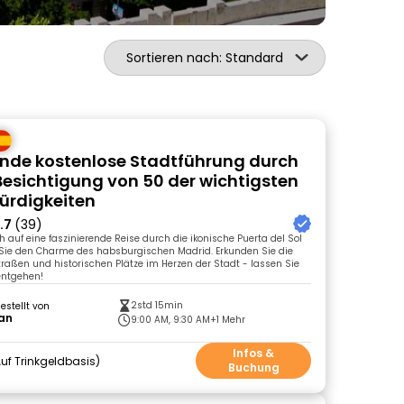
Sortieren nach: Standard
de kostenlose Stadtführung durch
Besichtigung von 50 der wichtigsten
ürdigkeiten
.7
(39)
h auf eine faszinierende Reise durch die ikonische Puerta del Sol
Sie den Charme des habsburgischen Madrid. Erkunden Sie die
traßen und historischen Plätze im Herzen der Stadt - lassen Sie
entgehen!
2std 15min
gestellt von
an
9:00 AM, 9:30 AM
+1 Mehr
Infos &
uf Trinkgeldbasis
Buchung