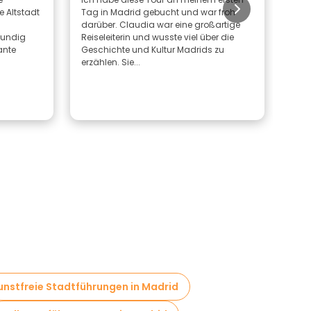
e Altstadt
Tag in Madrid gebucht und war froh
– gu
darüber. Claudia war eine großartige
empf
kundig
Reiseleiterin und wusste viel über die
ante
Geschichte und Kultur Madrids zu
erzählen. Sie...
unstfreie Stadtführungen in Madrid