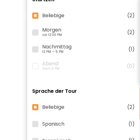
Beliebige
(2)
Morgen
(2)
vor 12:00 PM
Nachmittag
(1)
12 PM — 5 PM
Abend
(0)
nach 5 PM
Sprache der Tour
Beliebige
(2)
Spanisch
(1)