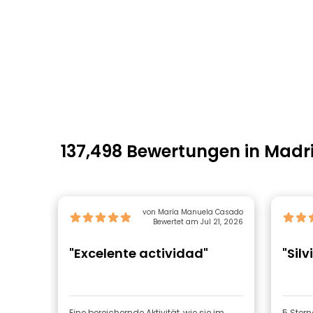
137,498 Bewertungen in Madr
von María Manuela Casado
Bewertet am Jul 21, 2026
"Excelente actividad"
"Silv
Eine bereichernde Aktivität, wie sie im
5 Sterne