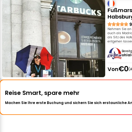
Fußmars
Habsburg
9
Nehmen Sie an u
auch als Madrid
als Sitz des Hof
entgehen lasse
Bereit
ohla
€0
Von
A
Reise Smart, spare mehr
Machen Sie Ihre erste Buchung und sichern Sie sich erstaunliche 