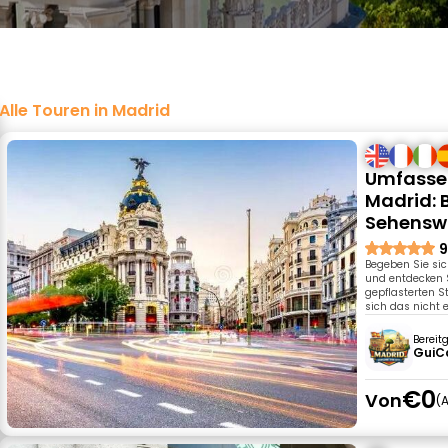
Alle Touren in Madrid
Umfassen
Madrid: 
Sehensw
9
Begeben Sie sic
und entdecken 
gepflasterten S
sich das nicht 
Bereit
GuiC
€0
Von
A