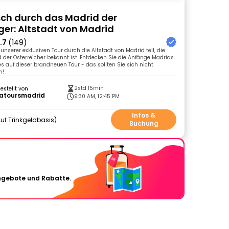
ch durch das Madrid der
er: Altstadt von Madrid
.7
(149)
nserer exklusiven Tour durch die Altstadt von Madrid teil, die
 der Österreicher bekannt ist. Entdecken Sie die Anfänge Madrids
es auf dieser brandneuen Tour - das sollten Sie sich nicht
n!
2std 15min
gestellt von
latoursmadrid
9:30 AM, 12:45 PM
Infos &
uf Trinkgeldbasis
Buchung
Angebote und Rabatte.