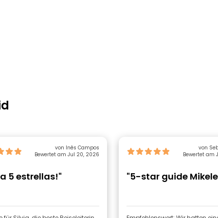
id
von Inês Campos
von Seb
Bewertet am Jul 20, 2026
Bewertet am J
ia 5 estrellas!"
"5-star guide Mikele
 für Silvia, die beste Reiseleiterin
Empfehlenswert: Wir hatten ein