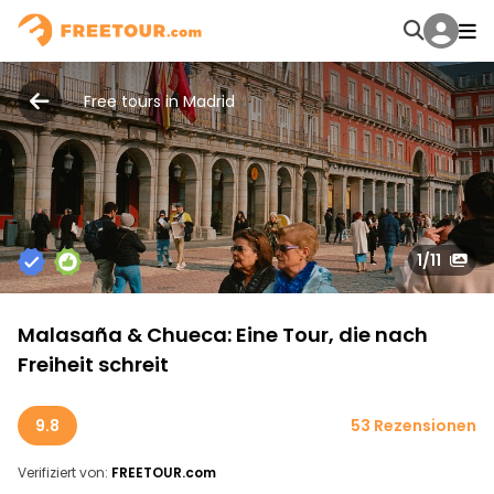
Free tours in Madrid
1
/11
Malasaña & Chueca: Eine Tour, die nach
Freiheit schreit
9.8
53 Rezensionen
Verifiziert von:
FREETOUR.com