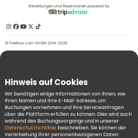
Reiseziele
Bewertungen und Rezensionen powered by
Affiliate-Programm
Über Uns
Kontakt
Gruppen
© Freetour.com GmbH 2014-2026
Hilfe
Blog
Presse
Sicherheit Und Datenschutz
Hinweis auf Cookies
AGB Und Rechtliches
Wir benötigen einige Informationen von Ihnen, wie
Cookie-Richtlinie
Ihren Namen und Ihre E-Mail-Adresse, um
Freetour Auszeichnungen
Buchungen vornehmen und Ihre Serviceanfragen
über die Plattform erfüllen zu können. Dies wird auch
Treueprogramm
während des Buchungsvorgangs und in unserer
Datenschutzrichtlinie
beschrieben. Sie können der
Verarbeitung Ihrer personenbezogenen Daten