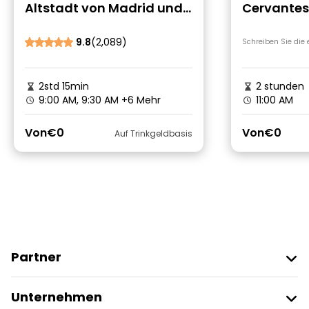
Altstadt von Madrid und
Cervantes,
ihre Wunder
Quevedo: E
9.8
(2,089)
Schreiben Sie die
2std 15min
2 stunden
9:00 AM, 9:30 AM
+6 Mehr
11:00 AM
Von
€0
Von
€0
Auf Trinkgeldbasis
Partner
Freetour Beitreten
Unternehmen
Anbieter-Anmeldung