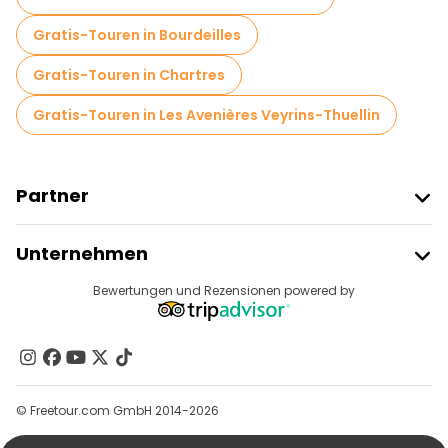
Gratis-Touren in Bourdeilles
Gratis-Touren in Chartres
Gratis-Touren in Les Avenières Veyrins-Thuellin
Partner
Freetour Beitreten
Unternehmen
Anbieter-Anmeldung
Reiseziele
Bewertungen und Rezensionen powered by
Affiliate-Programm
Über Uns
Kontakt
Gruppen
© Freetour.com GmbH 2014-2026
Hilfe