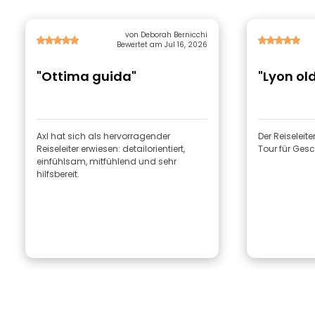
von Deborah Bernicchi
Bewertet am Jul 16, 2026
"Ottima guida"
"Lyon ol
Axl hat sich als hervorragender
Der Reiseleite
Reiseleiter erwiesen: detailorientiert,
Tour für Gesc
einfühlsam, mitfühlend und sehr
hilfsbereit.