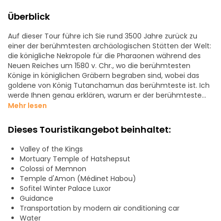
Überblick
Auf dieser Tour führe ich Sie rund 3500 Jahre zurück zu
einer der berühmtesten archäologischen Stätten der Welt:
die königliche Nekropole für die Pharaonen während des
Neuen Reiches um 1580 v. Chr., wo die berühmtesten
Könige in königlichen Gräbern begraben sind, wobei das
goldene von König Tutanchamun das berühmteste ist. Ich
werde Ihnen genau erklären, warum er der berühmteste
Pharao wurde.
Mehr lesen
Außerdem ruhen hier auch König Ramses II., König
Dieses Touristikangebot beinhaltet:
Tuthmosis III. und Königin Hatschepsut. Insgesamt gibt es
62 Königsgräber im Tal der Könige! Außerdem halten wir
Valley of the Kings
an, um die beiden kolossalen Memnon-Bauten zu
Mortuary Temple of Hatshepsut
besichtigen: beeindruckend massive Statuen, die sich am
Colossi of Memnon
Westufer von Luxor befinden.
Temple d'Amon (Médinet Habou)
Sofitel Winter Palace Luxor
Diese Tour führt auch zum Tal der Königinnen, wo die
Guidance
ägyptischen Königinnen begraben wurden, darunter die
Transportation by modern air conditioning car
berühmteste Königin des neuen Königreichs, Nefertari.
Water