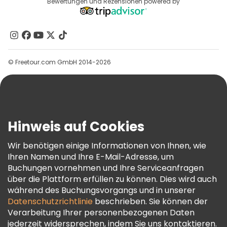
Reiseziele
Bewertungen und Rezensionen powered by
Affiliate-Programm
Über Uns
Kontakt
Gruppen
© Freetour.com GmbH 2014-2026
Hilfe
Blog
Presse
Sicherheit Und Datenschutz
Hinweis auf Cookies
AGB Und Rechtliches
Wir benötigen einige Informationen von Ihnen, wie
Cookie-Richtlinie
Ihren Namen und Ihre E-Mail-Adresse, um
Freetour Auszeichnungen
Buchungen vornehmen und Ihre Serviceanfragen
über die Plattform erfüllen zu können. Dies wird auch
Treueprogramm
während des Buchungsvorgangs und in unserer
Datenschutzrichtlinie
beschrieben. Sie können der
Verarbeitung Ihrer personenbezogenen Daten
jederzeit widersprechen, indem Sie uns kontaktieren.