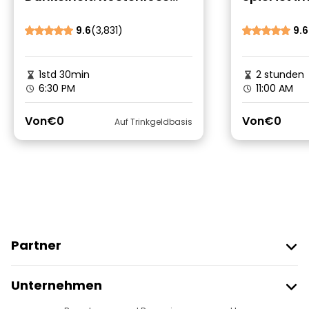
Tour für Geister,
Fans und 
Gespenster und
9.6
(3,831)
9.6
grausame Morde
1std 30min
2 stunden
6:30 PM
11:00 AM
Von
€0
Von
€0
Auf Trinkgeldbasis
Partner
Freetour Beitreten
Unternehmen
Anbieter-Anmeldung