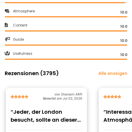
Atmosphere
10.0
Content
10.0
Guide
10.0
Usefulness
10.0
Rezensionen (3795)
Alle anzeigen
von Shariam ARPI
Bewertet am Jul 02, 2026
“Jeder, der London
“Interess
besucht, sollte an dieser
Atmosphä
Tour teilnehmen!!”