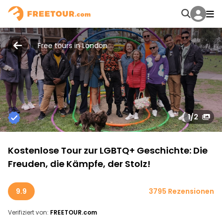
Free tours in London
1
/2
Kostenlose Tour zur LGBTQ+ Geschichte: Die
Freuden, die Kämpfe, der Stolz!
9.9
3795 Rezensionen
Verifiziert von:
FREETOUR.com