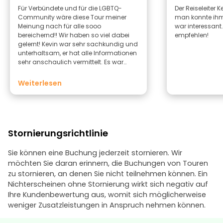
Für Verbündete und für die LGBTQ-
Der Reiseleiter K
Community wäre diese Tour meiner
man konnte ihm
Meinung nach für alle sooo
war interessant.
bereichernd!! Wir haben so viel dabei
empfehlen!
gelernt! Kevin war sehr sachkundig und
unterhaltsam, er hat alle Informationen
sehr anschaulich vermittelt. Es war
nicht nur eine sehr lehrreiche Tour,
sondern auch sehr, sehr inspirierend,
Weiterlesen
besonders in diesen Zeiten…… Es ist so
wichtig, sich an unsere Geschichte zu
erinnern und mit Mut und Motivation
voranzuschreiten!
Stornierungsrichtlinie
Sie können eine Buchung jederzeit stornieren. Wir
möchten Sie daran erinnern, die Buchungen von Touren
zu stornieren, an denen Sie nicht teilnehmen können. Ein
Nichterscheinen ohne Stornierung wirkt sich negativ auf
Ihre Kundenbewertung aus, womit sich möglicherweise
weniger Zusatzleistungen in Anspruch nehmen können.