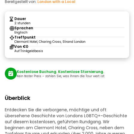
Bereitgestellt von:
London with a Local
Dauer
2 stunden
Sprachen
Englisch
Treffpunkt
Clermont Hotel, Charing Cross, Strand London
Von €0
Auf Trinkgeldbasis
Kostenlose Buchung. Kostenlose Stornierung.
Kein fester Preis – zahlen Sie, was Ihnen die Tour wert ist.
Überblick
Entdecken Sie die verborgene, mächtige und oft
übersehene Geschichte von Londons LGBTQ+-Geschichte
auf diesem kostenlosen, geführten Rundgang. Wir
beginnen am Clermont Hotel, Charing Cross, neben dem
Trafalgar Square und erkunden über 2.000 Jahre queeren