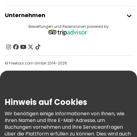
Freetour Beitreten
Unternehmen
Anbieter-Anmeldung
Reiseziele
Bewertungen und Rezensionen powered by
Affiliate-Programm
Über Uns
Kontakt
Gruppen
© Freetour.com GmbH 2014-2026
Hilfe
Blog
Presse
Sicherheit Und Datenschutz
Hinweis auf Cookies
AGB Und Rechtliches
Wir benötigen einige Informationen von Ihnen, wie
Cookie-Richtlinie
Ihren Namen und Ihre E-Mail-Adresse, um
Freetour Auszeichnungen
Buchungen vornehmen und Ihre Serviceanfragen
über die Plattform erfüllen zu können. Dies wird auch
Treueprogramm