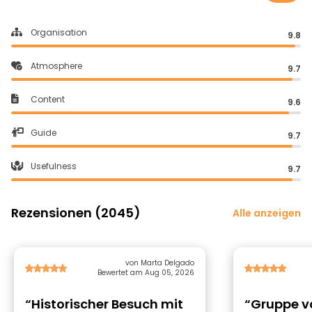
Organisation
9.8
Atmosphere
9.7
Content
9.6
Guide
9.7
Usefulness
9.7
Rezensionen (2045)
Alle anzeigen
von Marta Delgado
Bewertet am Aug 05, 2026
“Historischer Besuch mit
“Gruppe v