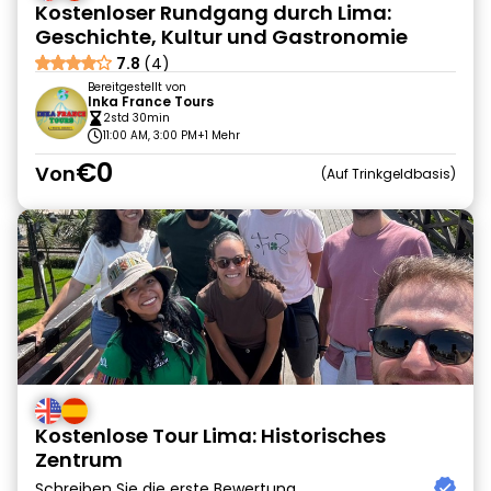
Kostenloser Rundgang durch Lima:
Geschichte, Kultur und Gastronomie
7.8
(4)
Bereitgestellt von
Inka France Tours
2std 30min
11:00 AM, 3:00 PM
+1 Mehr
€0
Von
Auf Trinkgeldbasis
Kostenlose Tour Lima: Historisches
Zentrum
Schreiben Sie die erste Bewertung