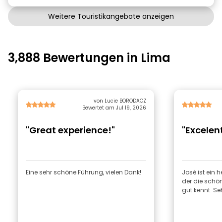
Weitere Touristikangebote anzeigen
3,888 Bewertungen in Lima
von Lucie BORODACZ
Bewertet am Jul 19, 2026
"Great experience!"
"Excelen
Eine sehr schöne Führung, vielen Dank!
José ist ein 
der die schön
gut 