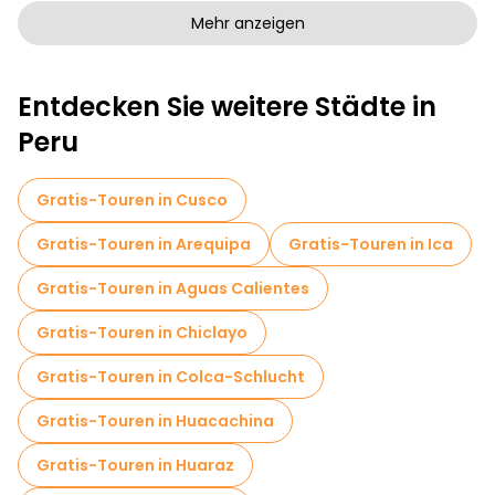
Kunstfreie Stadtführungen in Lima
Mehr anzeigen
Kostenlose Rundgänge für Familien in Lima
Entdecken Sie weitere Städte in
Sportaktivitäten in Lima
Fototouren in Lima
Peru
Museen in Lima
Kostenlose Altstadtbesichtigung in Lima
Gratis-Touren in Cusco
Markttouren in Lima
Gratis-Touren in Arequipa
Gratis-Touren in Ica
Lokale Verkostungstouren in Lima
Gratis-Touren in Aguas Calientes
Kostenlose Tagesausflüge in Lima
Gratis-Touren in Chiclayo
Fahrradtouren in Lima
Food-Touren in Lima
Gratis-Touren in Colca-Schlucht
Kostenlose Führungen in der Nähe Lima Main Square
Gratis-Touren in Huacachina
Kostenlose Führungen in der Nähe Iglesia de La Merced
Gratis-Touren in Huaraz