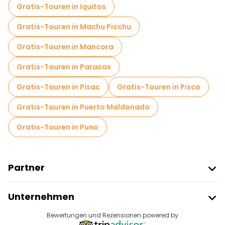
Kostenlose Führungen in der Nähe Cathedral of Lima
Gratis-Touren in Iquitos
Gratis-Touren in Machu Picchu
Gratis-Touren in Mancora
Gratis-Touren in Paracas
Gratis-Touren in Pisac
Gratis-Touren in Pisco
Gratis-Touren in Puerto Maldonado
Gratis-Touren in Puno
Partner
Freetour Beitreten
Unternehmen
Anbieter-Anmeldung
Reiseziele
Bewertungen und Rezensionen powered by
Affiliate-Programm