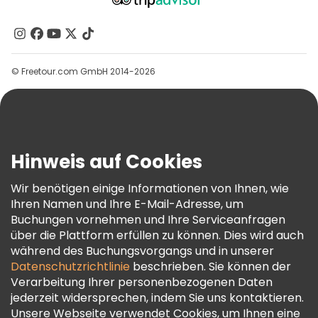
Über Uns
Kontakt
Gruppen
© Freetour.com GmbH 2014-2026
Hilfe
Blog
Presse
Sicherheit Und Datenschutz
Hinweis auf Cookies
AGB Und Rechtliches
Wir benötigen einige Informationen von Ihnen, wie
Cookie-Richtlinie
Ihren Namen und Ihre E-Mail-Adresse, um
Freetour Auszeichnungen
Buchungen vornehmen und Ihre Serviceanfragen
über die Plattform erfüllen zu können. Dies wird auch
Treueprogramm
während des Buchungsvorgangs und in unserer
Datenschutzrichtlinie
beschrieben. Sie können der
Verarbeitung Ihrer personenbezogenen Daten
jederzeit widersprechen, indem Sie uns kontaktieren.
Unsere Webseite verwendet Cookies, um Ihnen eine