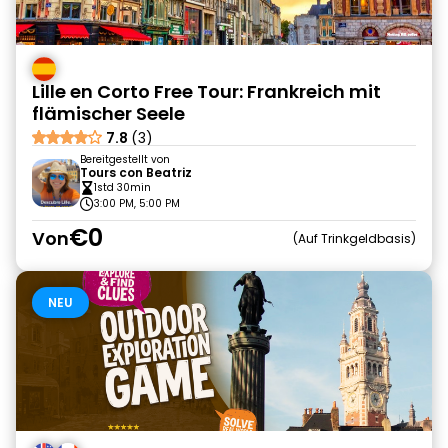
Lille en Corto Free Tour: Frankreich mit
flämischer Seele
7.8
(3)
Bereitgestellt von
Tours con Beatriz
1std 30min
3:00 PM, 5:00 PM
€0
Von
Auf Trinkgeldbasis
NEU