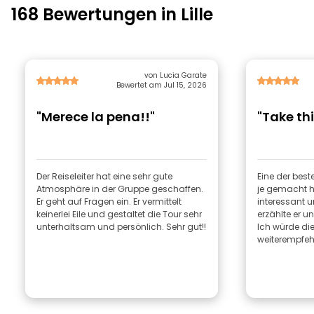
168 Bewertungen in Lille
von Lucia Garate
Bewertet am Jul 15, 2026
"Merece la pena!!"
"Take thi
Der Reiseleiter hat eine sehr gute
Eine der best
Atmosphäre in der Gruppe geschaffen.
je gemacht 
Er geht auf Fragen ein. Er vermittelt
interessant 
keinerlei Eile und gestaltet die Tour sehr
erzählte er u
unterhaltsam und persönlich. Sehr gut!!
Ich würde die
weiterempfeh