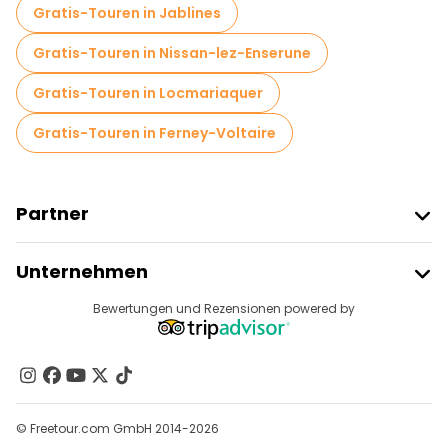
Gratis-Touren in Jablines
Gratis-Touren in Nissan-lez-Enserune
Gratis-Touren in Locmariaquer
Gratis-Touren in Ferney-Voltaire
Partner
Freetour Beitreten
Unternehmen
Anbieter-Anmeldung
Reiseziele
Bewertungen und Rezensionen powered by
Affiliate-Programm
Über Uns
Kontakt
Gruppen
© Freetour.com GmbH 2014-2026
Hilfe