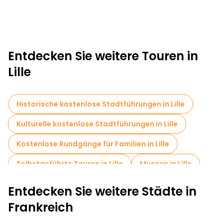
Entdecken Sie weitere Touren in
Lille
Historische kostenlose Stadtführungen in Lille
Kulturelle kostenlose Stadtführungen in Lille
Kostenlose Rundgänge für Familien in Lille
Selbstgeführte Touren in Lille
Museen in Lille
Kostenlose Altstadtbesichtigung in Lille
Entdecken Sie weitere Städte in
Food-Touren in Lille
Frankreich