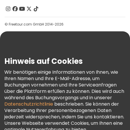
Kontakt
Gruppen
© Freetour.com GmbH 2014-2026
Hilfe
Blog
Presse
Sicherheit Und Datenschutz
Hinweis auf Cookies
AGB Und Rechtliches
Wir benötigen einige Informationen von Ihnen, wie
Cookie-Richtlinie
Ihren Namen und Ihre E-Mail-Adresse, um
Freetour Auszeichnungen
Buchungen vornehmen und Ihre Serviceanfragen
über die Plattform erfüllen zu können. Dies wird auch
Treueprogramm
während des Buchungsvorgangs und in unserer
Datenschutzrichtlinie
beschrieben. Sie können der
Verarbeitung Ihrer personenbezogenen Daten
jederzeit widersprechen, indem Sie uns kontaktieren.
Unsere Webseite verwendet Cookies, um Ihnen eine
optimale Nutzererfahrung zu bieten.