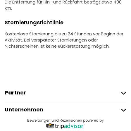
Die Entfernung für Hin- und Rückfahrt beträgt etwa 400
km.
Stornierungsrichtlinie
Kostenlose Stornierung bis zu 24 Stunden vor Beginn der
Aktivität. Bei verspäteter Stornierungen oder
Nichterscheinen ist keine Rückerstattung möglich.
Partner
Freetour Beitreten
Unternehmen
Anbieter-Anmeldung
Reiseziele
Bewertungen und Rezensionen powered by
Affiliate-Programm
Über Uns