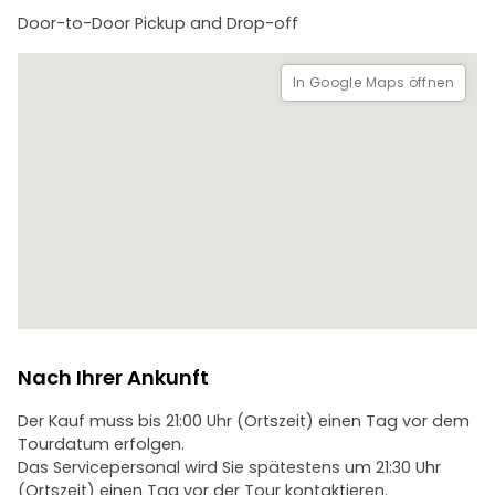
bringt.
Door-to-Door Pickup and Drop-off
Dieser private Service (max. 3 Personen) umfasst einen
englischen Reiseleiter, einen Fahrer und einen 5-sitzigen
In Google Maps öffnen
Kleinwagen, der ein bequemes und persönliches Erlebnis
garantiert.
Nach Ihrer Ankunft
Der Kauf muss bis 21:00 Uhr (Ortszeit) einen Tag vor dem
Tourdatum erfolgen.
Das Servicepersonal wird Sie spätestens um 21:30 Uhr
(Ortszeit) einen Tag vor der Tour kontaktieren.