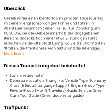
Überblick
Genießen Sie einen komfortablen privaten Tagesausflug
mit einem englischsprachigen Führer und Fahrer. Ihr
Abenteuer beginnt mit einer Tür-zu-Tür-Abholung um
08:30 Uhr, die alle Gebiete innerhalb des angegebenen
Bereichs abdeckt. Nach einer etwa 2-stündigen Fahrt
erreichen Sie die alte Stadt Lijiang, wo Sie die charmanten
Straßen, die traditionelle Architektur und die lebendige
lokale Kultur erkunden können.
Mehr lesen
Um 12:00 Uhr genießen Sie ein Mittagessen in einem lokalen
Dieses Touristikangebot beinhaltet:
Restaurant (Mahlzeit nicht inbegriffen), gefolgt von einer
30-minütigen Fahrt zum malerischen Lashi-See, einem
Lashi lakeside hotel
friedlichen Ort, der sich perfekt für Fotos und Entspannung
Departure Location: Shangri-La Vehicle Type: Economy
eignet. Verbringen Sie etwa 2 Stunden damit, die natürliche
Class (5 Seats) Language Support: English Group Type:
Schönheit und die kulturelle Atmosphäre der Gegend zu
Private Group (Max. 3 Travelers) Guide Service: Driver
genießen.
Cum Tour Guide (Driver doubles as guide)
Die Tour endet mit einem komfortablen Rücktransfer um
Treffpunkt
16:30 Uhr, der Sie um 18:00 Uhr wieder an Ihren Wohnort