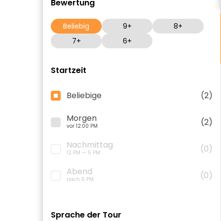
Bewertung
Beliebig
9+
8+
7+
6+
Startzeit
Beliebige
(2)
Morgen
(2)
vor 12:00 PM
Nachmittag
(0)
12 PM — 5 PM
Abend
(0)
nach 5 PM
Sprache der Tour