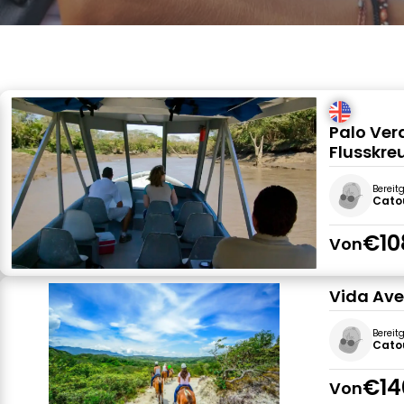
Palo Ver
Flusskre
Bereit
Cato
€10
Von
Vida Ave
Bereit
Cato
€14
Von