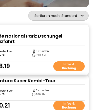
Sortieren nach: Standard
de National Park: Dschungel-
uzfahrt
6 stunden
gestellt von
urs
6:40 AM
8.19
Infos &
Buchung
ntura Super Kombi-Tour
8 stunden
gestellt von
urs
7:00 AM
0.21
Infos &
Buchung