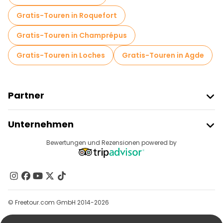
Gratis-Touren in Roquefort
Gratis-Touren in Champrépus
Gratis-Touren in Loches
Gratis-Touren in Agde
Partner
Freetour Beitreten
Unternehmen
Anbieter-Anmeldung
Reiseziele
Bewertungen und Rezensionen powered by
Affiliate-Programm
Über Uns
Kontakt
Gruppen
© Freetour.com GmbH 2014-2026
Hilfe