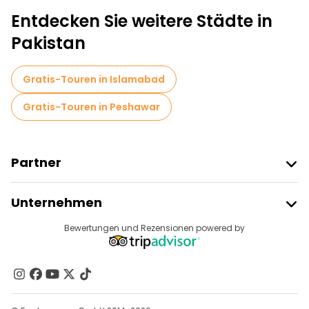
Lokale Verkostungstouren in Lahore
Entdecken Sie weitere Städte in
Fahrradtouren in Lahore
Pakistan
Kostenlose Führungen in der Nähe Badshahi Mosque
Gratis-Touren in Islamabad
Kostenlose Führungen in der Nähe Lahore Fort
Gratis-Touren in Peshawar
Partner
Freetour Beitreten
Unternehmen
Anbieter-Anmeldung
Reiseziele
Bewertungen und Rezensionen powered by
Affiliate-Programm
Über Uns
Kontakt
Gruppen