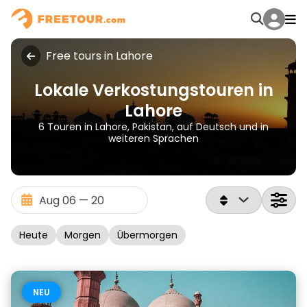
Free tours in Lahore
Lokale Verkostungstouren in
Lahore
6 Touren in Lahore, Pakistan, auf Deutsch und in
weiteren Sprachen
Heute
Morgen
Übermorgen
NEU