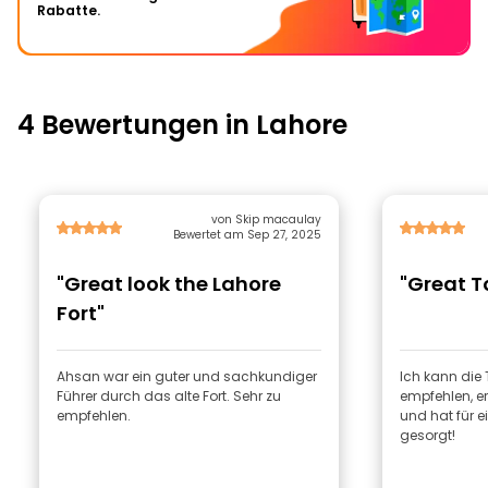
Rabatte.
4 Bewertungen in Lahore
von Skip macaulay
Bewertet am Sep 27, 2025
"Great look the Lahore
"Great T
Fort"
Ahsan war ein guter und sachkundiger
Ich kann die
Führer durch das alte Fort. Sehr zu
empfehlen, er
empfehlen.
und hat für e
gesorgt!