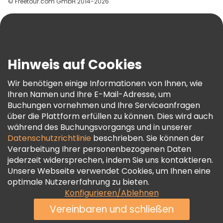
© Freetour.com GmbH 2014-2026
Hilfe
Blog
Presse
Sicherheit Und Datenschutz
Hinweis auf Cookies
AGB Und Rechtliches
Wir benötigen einige Informationen von Ihnen, wie
Cookie-Richtlinie
Ihren Namen und Ihre E-Mail-Adresse, um
Freetour Auszeichnungen
Buchungen vornehmen und Ihre Serviceanfragen
über die Plattform erfüllen zu können. Dies wird auch
Treueprogramm
während des Buchungsvorgangs und in unserer
Datenschutzrichtlinie
beschrieben. Sie können der
Verarbeitung Ihrer personenbezogenen Daten
jederzeit widersprechen, indem Sie uns kontaktieren.
Unsere Webseite verwendet Cookies, um Ihnen eine
optimale Nutzererfahrung zu bieten.
Konfigurieren/Ablehnen
Vereinbaren und schließen