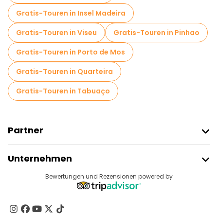
Gratis-Touren in Insel Madeira
Gratis-Touren in Viseu
Gratis-Touren in Pinhao
Gratis-Touren in Porto de Mos
Gratis-Touren in Quarteira
Gratis-Touren in Tabuaço
Partner
Freetour Beitreten
Unternehmen
Anbieter-Anmeldung
Reiseziele
Bewertungen und Rezensionen powered by
Affiliate-Programm
Über Uns
Kontakt