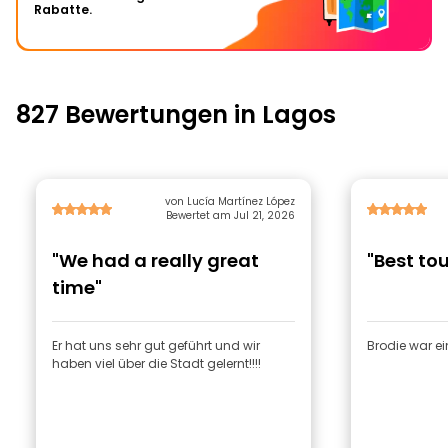
Rabatte.
827 Bewertungen in Lagos
von Lucía Martínez López
Bewertet am Jul 21, 2026
"We had a really great
"Best tou
time"
Er hat uns sehr gut geführt und wir
Brodie war ei
haben viel über die Stadt gelernt!!!!