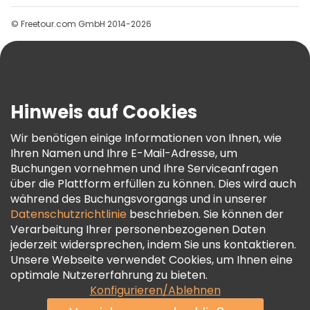
Gruppen
© Freetour.com GmbH 2014-2026
Hilfe
Blog
Presse
Sicherheit Und Datenschutz
Hinweis auf Cookies
AGB Und Rechtliches
Wir benötigen einige Informationen von Ihnen, wie
Cookie-Richtlinie
Ihren Namen und Ihre E-Mail-Adresse, um
Freetour Auszeichnungen
Buchungen vornehmen und Ihre Serviceanfragen
über die Plattform erfüllen zu können. Dies wird auch
Treueprogramm
während des Buchungsvorgangs und in unserer
Datenschutzrichtlinie
beschrieben. Sie können der
Verarbeitung Ihrer personenbezogenen Daten
jederzeit widersprechen, indem Sie uns kontaktieren.
Unsere Webseite verwendet Cookies, um Ihnen eine
optimale Nutzererfahrung zu bieten.
Konfigurieren/Ablehnen