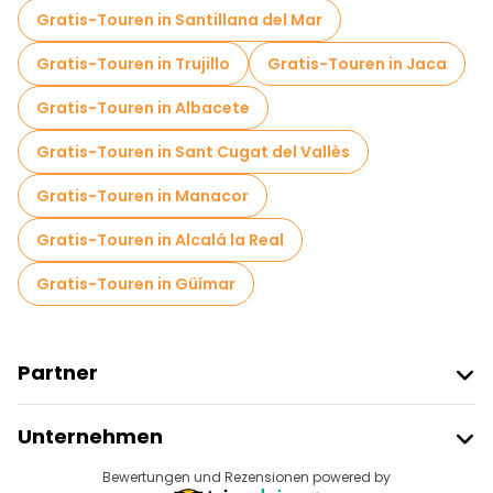
Gratis-Touren in Santillana del Mar
Gratis-Touren in Trujillo
Gratis-Touren in Jaca
Gratis-Touren in Albacete
Gratis-Touren in Sant Cugat del Vallès
Gratis-Touren in Manacor
Gratis-Touren in Alcalá la Real
Gratis-Touren in Güímar
Partner
Freetour Beitreten
Unternehmen
Anbieter-Anmeldung
Reiseziele
Bewertungen und Rezensionen powered by
Affiliate-Programm