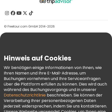
Über Uns
Kontakt
Gruppen
© Freetour.com GmbH 2014-2026
Hilfe
Blog
Presse
Sicherheit Und Datenschutz
Hinweis auf Cookies
AGB Und Rechtliches
Wir benötigen einige Informationen von Ihnen, wie
Cookie-Richtlinie
Ihren Namen und Ihre E-Mail-Adresse, um
Freetour Auszeichnungen
Buchungen vornehmen und Ihre Serviceanfragen
über die Plattform erfüllen zu können. Dies wird auch
Treueprogramm
während des Buchungsvorgangs und in unserer
Datenschutzrichtlinie
beschrieben. Sie können der
Verarbeitung Ihrer personenbezogenen Daten
jederzeit widersprechen, indem Sie uns kontaktieren.
Unsere Webseite verwendet Cookies, um Ihnen eine