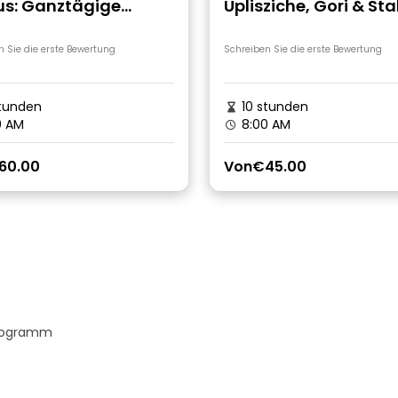
us: Ganztägige
Uplisziche, Gori & Sta
rische Tour ab
Museum Tour
si
n Sie die erste Bewertung
Schreiben Sie die erste Bewertung
tunden
10 stunden
0 AM
8:00 AM
60.00
Von
€45.00
Programm