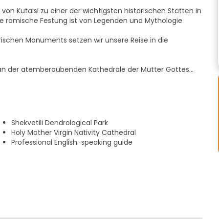
von Kutaisi zu einer der wichtigsten historischen Stätten in
de römische Festung ist von Legenden und Mythologie
ischen Monuments setzen wir unsere Reise in die
 an der atemberaubenden Kathedrale der Mutter Gottes
armanten alten Straßen, die voller Geschichte, Kultur und
ber den berühmten Batumi-Boulevard werden Sie die
n, darunter:
Shekvetili Dendrological Park
Holy Mother Virgin Nativity Cathedral
Professional English-speaking guide
tagspause einlegen, in der Sie die lokale Küche probieren
önnen.
l Park, wo Sie 1 Stunde Zeit zum Spazierengehen,