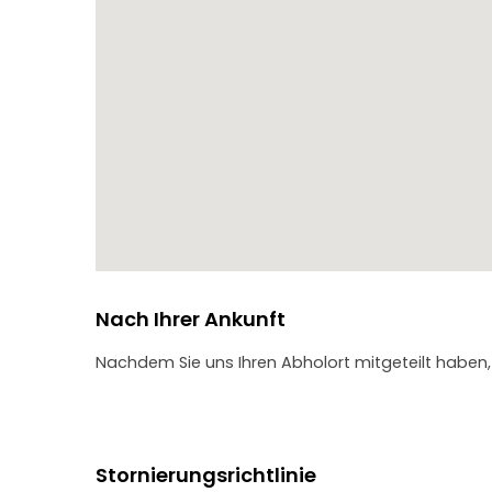
Fotografieren und Entspannen haben.
Bitte beachten Sie: Der Park ist montags und donn
Besucher geöffnet.
Der dendrologische Park ist unsere letzte Station.
Nach Ihrer Ankunft
Nachdem Sie uns Ihren Abholort mitgeteilt haben,
Stornierungsrichtlinie