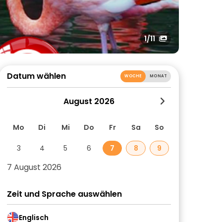
1
/11
Datum wählen
WOCHE
MONAT
August 2026
Mo
Di
Mi
Do
Fr
Sa
So
3
4
5
6
7
8
9
7 August 2026
Zeit und Sprache auswählen
Englisch