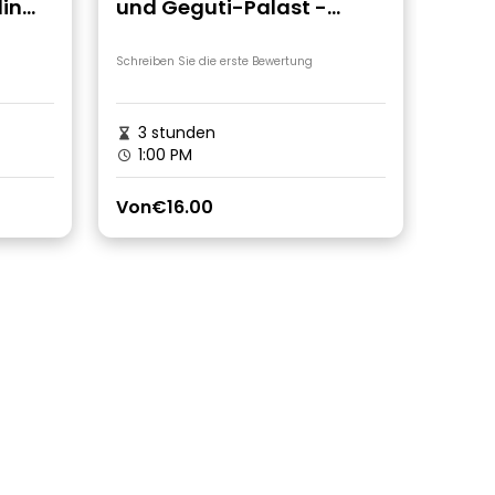
lin
und Geguti-Palast -
geführte Tour
Schreiben Sie die erste Bewertung
3 stunden
1:00 PM
Von
€16.00