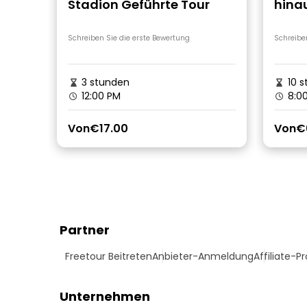
Stadion Geführte Tour
hina
histo
Kutai
Schreiben Sie die erste Bewertung
Schreibe
3 stunden
10 s
12:00 PM
8:0
Von
€17.00
Von
€
Partner
Freetour Beitreten
Anbieter-Anmeldung
Affiliate-
Unternehmen