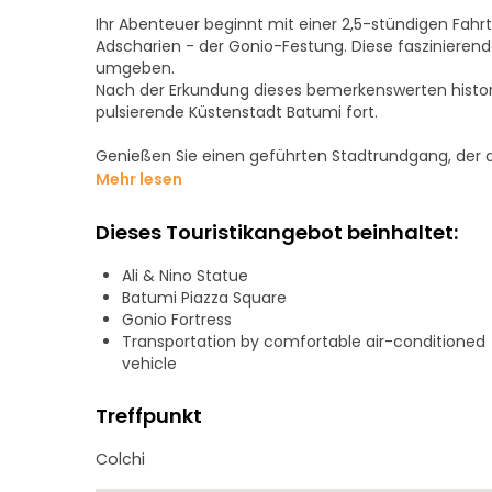
Ihr Abenteuer beginnt mit einer 2,5-stündigen Fahrt 
Adscharien - der Gonio-Festung. Diese faszinieren
umgeben.
Nach der Erkundung dieses bemerkenswerten histor
pulsierende Küstenstadt Batumi fort.
Genießen Sie einen geführten Stadtrundgang, der
von Batumi beginnt. Gemeinsam erkunden wir die ch
Mehr lesen
lokaler Atmosphäre sind. Bei einem Spaziergang ü
wichtigsten Sehenswürdigkeiten der Stadt entdecke
Dieses Touristikangebot beinhaltet:
Europa-Platz
Ali & Nino Statue
Astronomische Uhr
Batumi Piazza Square
Piazza-Platz
Gonio Fortress
Die berühmte bewegliche Statue von Ali und Nino
Transportation by comfortable air-conditioned
Schöne Strandpromenade
vehicle
Versteckte Perlen und Fotospots
Treffpunkt
Während der Tour werden wir eine entspannende Mit
und die lebendige Atmosphäre Batumis genießen k
Colchi
Anschließend halten wir am Shekvetili Dendrologica