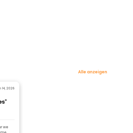
Alle anzeigen
 14, 2026
es"
ur we
time