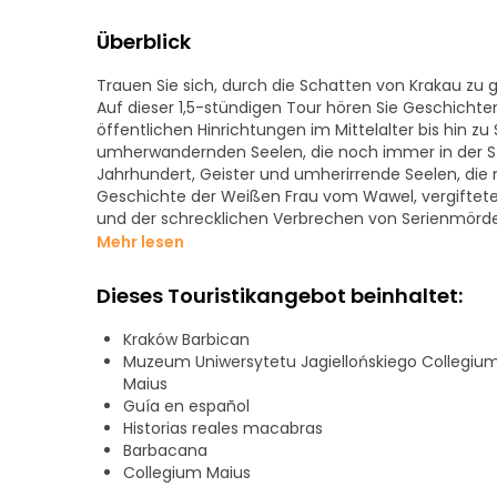
Überblick
Trauen Sie sich, durch die Schatten von Krakau z
Auf dieser 1,5-stündigen Tour hören Sie Geschichten
öffentlichen Hinrichtungen im Mittelalter bis hin z
umherwandernden Seelen, die noch immer in der S
Jahrhundert, Geister und umherirrende Seelen, die 
Geschichte der Weißen Frau vom Wawel, vergifteter
und der schrecklichen Verbrechen von Serienmörde
Begebenheiten und verbindet Geschichte und Legen
Mehr lesen
Perfekt für Liebhaber von Geheimnissen, Übernatür
Dieses Touristikangebot beinhaltet:
Haben Sie den Mut, die Geheimnisse zu entdecken, 
Kraków Barbican
Ihre Horror-Tour und tauchen Sie ein in eine Nacht d
Muzeum Uniwersytetu Jagiellońskiego Collegiu
Maius
Komm und erlebe es selbst! - PINK PARAGUAS in Kra
Guía en español
Historias reales macabras
Barbacana
Collegium Maius