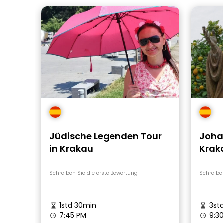
Jüdische Legenden Tour
Johan
in Krakau
Kraka
Spur
Schreiben Sie die erste Bewertung
Schreibe
1std 30min
3std
7:45 PM
9:3