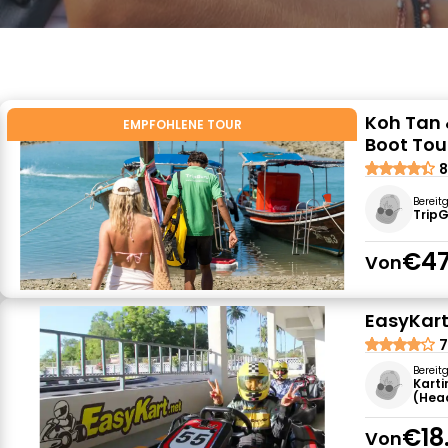
Koh Tan 
EMPFOHLENE TOUR
Boot Tou
8
Bereit
Trip
€47
Von
EasyKart
7
Bereit
Karti
(Hea
€18
Von