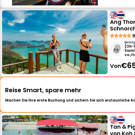
Ang Thon
Schnorch
9
Bereit
[Oh-
Siam
co.,lt
€65
Von
Reise Smart, spare mehr
Machen Sie Ihre erste Buchung und sichern Sie sich erstaunliche 
Tan & Pi
von Koh 