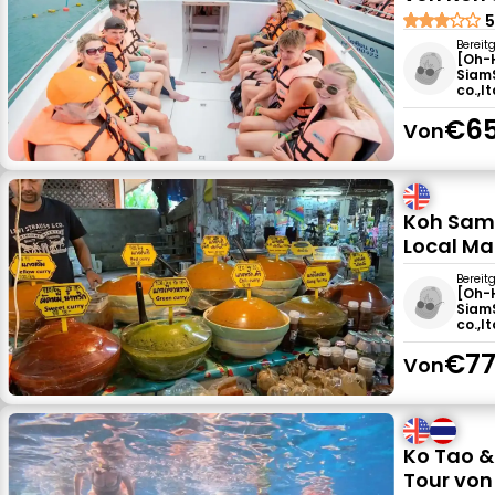
5
Bereit
[Oh-
Siam
co.,lt
€65
Von
Koh Samu
Local Ma
Bereit
[Oh-
Siam
co.,lt
€77
Von
Ko Tao &
Tour von