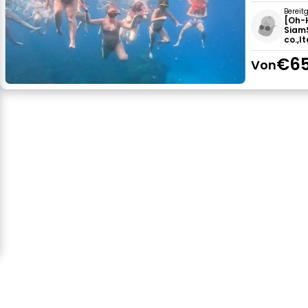
Bereit
[Oh-
Siam
co.,lt
€65
Von