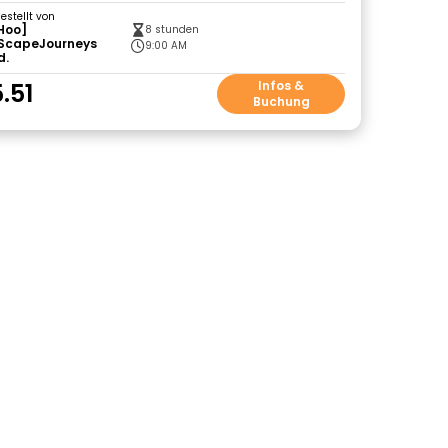
gestellt von
Hoo]
8 stunden
ScapeJourneys
9:00 AM
d.
.51
Infos &
Buchung