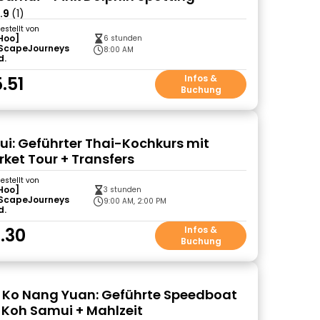
.9
(1)
gestellt von
Hoo]
6 stunden
ScapeJourneys
8:00 AM
d.
.51
Infos &
Buchung
i: Geführter Thai-Kochkurs mit
rket Tour + Transfers
gestellt von
Hoo]
3 stunden
ScapeJourneys
9:00 AM, 2:00 PM
d.
.30
Infos &
Buchung
 Ko Nang Yuan: Geführte Speedboat
 Koh Samui + Mahlzeit