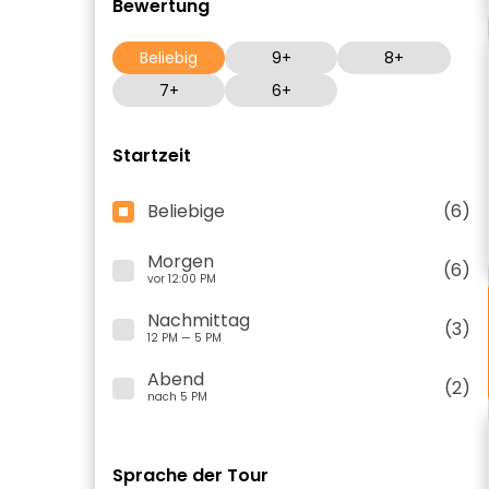
Bewertung
Beliebig
9+
8+
7+
6+
Startzeit
Beliebige
(6)
Morgen
(6)
vor 12:00 PM
Nachmittag
(3)
12 PM — 5 PM
Abend
(2)
nach 5 PM
Sprache der Tour