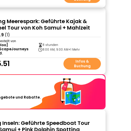
g Meerespark: Geführte Kajak &
el Tour von Koh Samui + Mahlzeit
.9
(1)
gestellt von
Hoo]
8 stunden
ScapeJourneys
8:00 AM, 9:00 AM
+1 Mehr
d.
.51
Infos &
Buchung
Angebote und Rabatte.
g Inseln: Geführte Speedboat Tour
Samui + Pink Dolphin Spotting