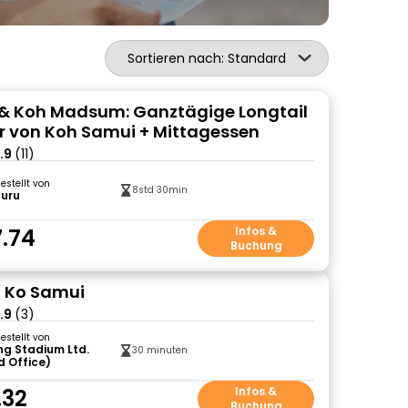
Sortieren nach: Standard
& Koh Madsum: Ganztägige Longtail
r von Koh Samui + Mittagessen
.9
(11)
gestellt von
8std 30min
Guru
.74
Infos &
Buchung
 Ko Samui
.9
(3)
gestellt von
ng Stadium Ltd.
30 minuten
d Office)
.32
Infos &
Buchung