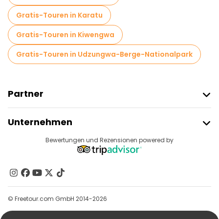
Kostenlose Führungen in der Nähe Mount Kilimanjaro National Park
Gratis-Touren in Karatu
Kostenlose Führungen in der Nähe MOSHI TANZANIA
Gratis-Touren in Kiwengwa
Gratis-Touren in Udzungwa-Berge-Nationalpark
Partner
Freetour Beitreten
Unternehmen
Anbieter-Anmeldung
Reiseziele
Bewertungen und Rezensionen powered by
Affiliate-Programm
Über Uns
Kontakt
Gruppen
© Freetour.com GmbH 2014-2026
Hilfe