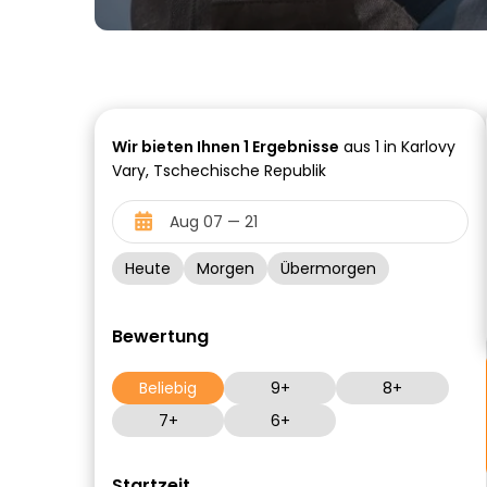
Wir bieten Ihnen
1
Ergebnisse
aus 1 in Karlovy
Vary, Tschechische Republik
Heute
Morgen
Übermorgen
Bewertung
Beliebig
9+
8+
7+
6+
Startzeit