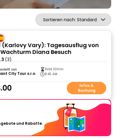
Sortieren nach: Standard
 (Karlovy Vary): Tagesausflug von
t Wachturm Diana Besuch
.3
(3)
9std 30min
gestellt von
ant City Tour s.r.o.
8:45 AM
.00
Infos &
Buchung
Angebote und Rabatte.