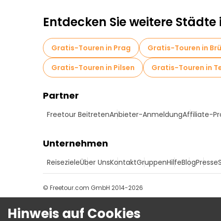
Entdecken Sie weitere Städte
Gratis-Touren in Prag
Gratis-Touren in Br
Gratis-Touren in Pilsen
Gratis-Touren in T
Partner
Freetour Beitreten
Anbieter-Anmeldung
Affiliate-
Unternehmen
Reiseziele
Über Uns
Kontakt
Gruppen
Hilfe
Blog
Presse
© Freetour.com GmbH 2014-2026
Hinweis auf Cookies