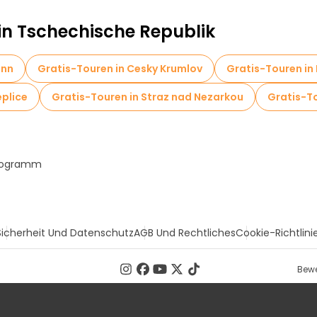
 in Tschechische Republik
ünn
Gratis-Touren in Cesky Krumlov
Gratis-Touren in 
eplice
Gratis-Touren in Straz nad Nezarkou
Gratis-T
Programm
Sicherheit Und Datenschutz
AGB Und Rechtliches
Cookie-Richtlini
Bewe