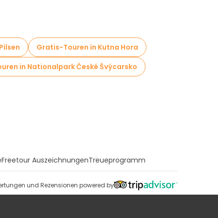
Pilsen
Gratis-Touren in Kutna Hora
ouren in Nationalpark České Švýcarsko
e
Freetour Auszeichnungen
Treueprogramm
rtungen und Rezensionen powered by