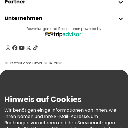
Partner
Kostenlose Führungen in der Nähe Kabul Zoo
Freetour Beitreten
Unternehmen
Anbieter-Anmeldung
Reiseziele
Bewertungen und Rezensionen powered by
Affiliate-Programm
Über Uns
Kontakt
Gruppen
© Freetour.com GmbH 2014-2026
Hilfe
Blog
Presse
Sicherheit Und Datenschutz
Hinweis auf Cookies
AGB Und Rechtliches
Wir benötigen einige Informationen von Ihnen, wie
Cookie-Richtlinie
Ihren Namen und Ihre E-Mail-Adresse, um
Freetour Auszeichnungen
Buchungen vornehmen und Ihre Serviceanfragen