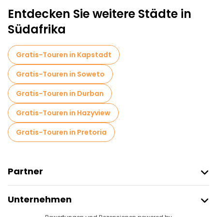
Entdecken Sie weitere Städte in
Sportaktivitäten in Johannesburg
Südafrika
Fototouren in Johannesburg
Museen in Johannesburg
Gratis-Touren in Kapstadt
Markttouren in Johannesburg
Gratis-Touren in Soweto
Lokale Verkostungstouren in Johannesburg
Gratis-Touren in Durban
Kostenlose Tagesausflüge in Johannesburg
Gratis-Touren in Hazyview
Kostenlose Nachtwanderungen in Johannesburg
Gratis-Touren in Pretoria
Fahrradtouren in Johannesburg
Kostenlose Führungen in der Nähe Hector Pieterson Memorial
Partner
Kostenlose Führungen in der Nähe SOWETO TOWERS
Freetour Beitreten
Unternehmen
Anbieter-Anmeldung
Kostenlose Führungen in der Nähe Apartheid Museum