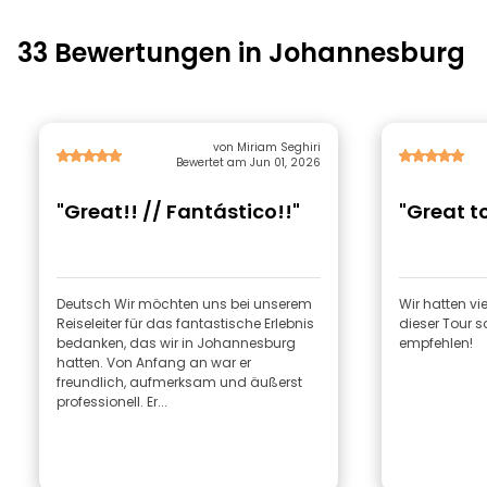
33 Bewertungen in Johannesburg
von Miriam Seghiri
Bewertet am Jun 01, 2026
"Great!! // Fantástico!!"
"Great t
Deutsch Wir möchten uns bei unserem
Wir hatten v
Reiseleiter für das fantastische Erlebnis
dieser Tour so
bedanken, das wir in Johannesburg
empfehlen!
hatten. Von Anfang an war er
freundlich, aufmerksam und äußerst
professionell. Er...