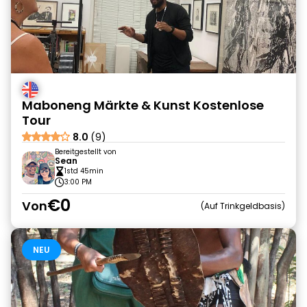
Maboneng Märkte & Kunst Kostenlose
Tour
8.0
(9)
Bereitgestellt von
Sean
1std 45min
3:00 PM
€0
Von
Auf Trinkgeldbasis
NEU