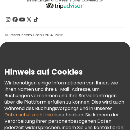
Reiseziele
Bewertungen und Rezensionen powered by
Affiliate-Programm
Über Uns
Kontakt
Gruppen
© Freetour.com GmbH 2014-2026
Hilfe
Blog
Presse
Sicherheit Und Datenschutz
Hinweis auf Cookies
AGB Und Rechtliches
Wir benötigen einige Informationen von Ihnen, wie
Cookie-Richtlinie
Ihren Namen und Ihre E-Mail-Adresse, um
Freetour Auszeichnungen
Buchungen vornehmen und Ihre Serviceanfragen
über die Plattform erfüllen zu können. Dies wird auch
Treueprogramm
während des Buchungsvorgangs und in unserer
Datenschutzrichtlinie
beschrieben. Sie können der
Verarbeitung Ihrer personenbezogenen Daten
jederzeit widersprechen, indem Sie uns kontaktieren.