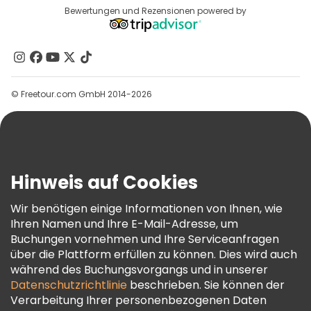
Reiseziele
Bewertungen und Rezensionen powered by
Affiliate-Programm
Über Uns
Kontakt
Gruppen
© Freetour.com GmbH 2014-2026
Hilfe
Blog
Presse
Sicherheit Und Datenschutz
Hinweis auf Cookies
AGB Und Rechtliches
Wir benötigen einige Informationen von Ihnen, wie
Cookie-Richtlinie
Ihren Namen und Ihre E-Mail-Adresse, um
Freetour Auszeichnungen
Buchungen vornehmen und Ihre Serviceanfragen
über die Plattform erfüllen zu können. Dies wird auch
Treueprogramm
während des Buchungsvorgangs und in unserer
Datenschutzrichtlinie
beschrieben. Sie können der
Verarbeitung Ihrer personenbezogenen Daten