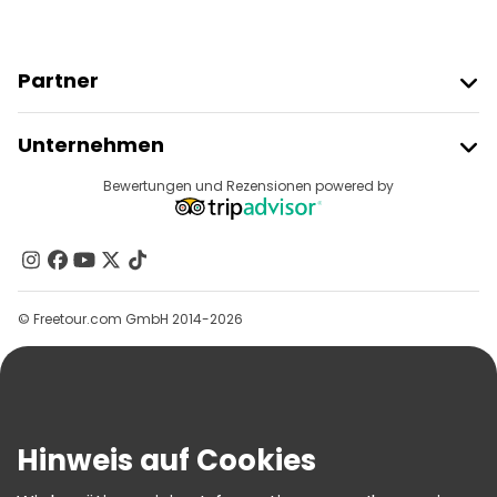
Partner
Freetour Beitreten
Unternehmen
Anbieter-Anmeldung
Reiseziele
Bewertungen und Rezensionen powered by
Affiliate-Programm
Über Uns
Kontakt
Gruppen
© Freetour.com GmbH 2014-2026
Hilfe
Blog
Presse
Sicherheit Und Datenschutz
Hinweis auf Cookies
AGB Und Rechtliches