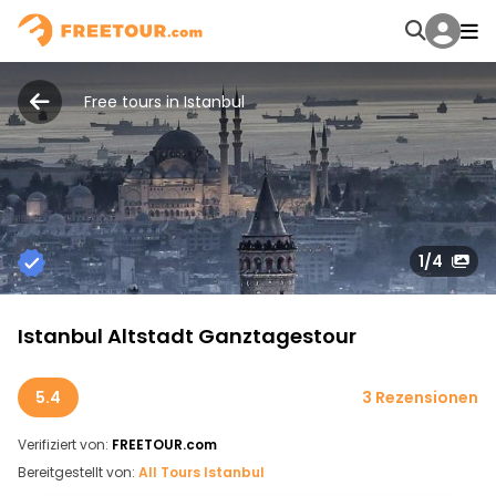
Free tours in Istanbul
1
/4
Istanbul Altstadt Ganztagestour
5.4
3 Rezensionen
Verifiziert von:
FREETOUR.com
Bereitgestellt von:
All Tours Istanbul