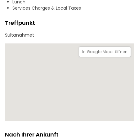
Lunch
Mohammed aufbewahrt werden
Services Charges & Local Taxes
* Die Schatzkammer und der Harem im Topkapi-Palast
sind nicht im Programm enthalten und müssen extra
Treffpunkt
bezahlt werden.
SULTANS TOMBS
Sultanahmet
Der Große Basar ist am Sonntag geschlossen.
In Google Maps öffnen
Nach Ihrer Ankunft