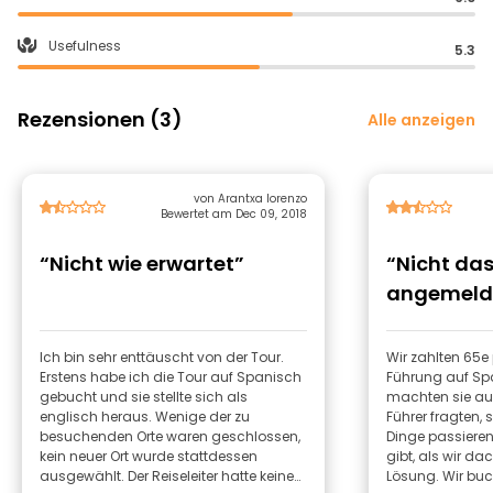
Usefulness
5.3
Rezensionen (3)
Alle anzeigen
von Arantxa lorenzo
Bewertet am Dec 09, 2018
“Nicht wie erwartet”
“Nicht das
angemeld
Ich bin sehr enttäuscht von der Tour.
Wir zahlten 65e 
Erstens habe ich die Tour auf Spanisch
Führung auf Sp
gebucht und sie stellte sich als
machten sie auf
englisch heraus. Wenige der zu
Führer fragten, 
besuchenden Orte waren geschlossen,
Dinge passieren
kein neuer Ort wurde stattdessen
gibt, als wir da
ausgewählt. Der Reiseleiter hatte keinen
Lösung. Wir bu