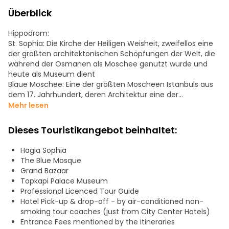
Überblick
Hippodrom:
St. Sophia: Die Kirche der Heiligen Weisheit, zweifellos eine
der größten architektonischen Schöpfungen der Welt, die
während der Osmanen als Moschee genutzt wurde und
heute als Museum dient
Blaue Moschee: Eine der größten Moscheen Istanbuls aus
dem 17. Jahrhundert, deren Architektur eine der
wichtigsten Verzierungen der Skyline von Istanbul darstellt.
Mehr lesen
Berühmt ist sie auch für ihre blauen Kacheln und 6
Minarette.
Dieses Touristikangebot beinhaltet:
Großer Basar: Der älteste und größte überdachte
Marktplatz der Welt mit fast 4.000 Geschäften, die eine
Hagia Sophia
reiche Auswahl an Teppichen, Schmuck, Leder und
The Blue Mosque
Souvenirs anbieten.
Grand Bazaar
Topkapi-Palast: Der große Palast der osmanischen Sultane
Topkapi Palace Museum
aus dem 15. bis 19. Jahrhundert beherbergt eine exquisite
Professional Licenced Tour Guide
Sammlung von Zyrstal, Silber und chinesischem Porzellan,
Hotel Pick-up & drop-off - by air-conditioned non-
Gewänder der Sultane und ihrer Familien, die berühmten
smoking tour coaches (just from City Center Hotels)
Juwelen der kaiserlichen Schatzkammer, Miniaturen und
Entrance Fees mentioned by the itineraries
den Heiligen Mantel, in dem Reliquien des Propheten