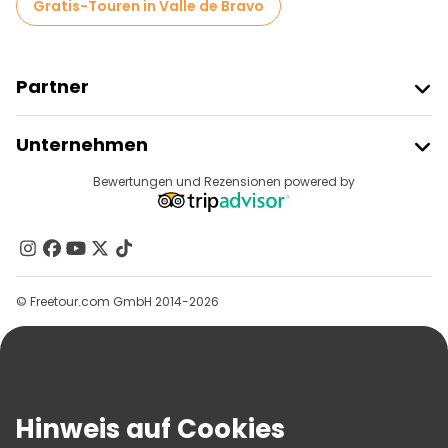
Gratis-Touren in Valle de Bravo
Partner
Freetour Beitreten
Unternehmen
Anbieter-Anmeldung
Reiseziele
Bewertungen und Rezensionen powered by
Affiliate-Programm
Über Uns
Kontakt
Gruppen
© Freetour.com GmbH 2014-2026
Hilfe
Blog
Presse
Sicherheit Und Datenschutz
Hinweis auf Cookies
AGB Und Rechtliches