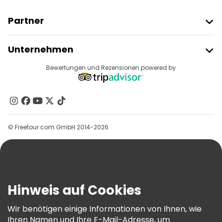
Partner
Freetour Beitreten
Unternehmen
Anbieter-Anmeldung
Reiseziele
Bewertungen und Rezensionen powered by
Affiliate-Programm
Über Uns
Kontakt
Gruppen
© Freetour.com GmbH 2014-2026
Hilfe
Blog
Presse
Sicherheit Und Datenschutz
Hinweis auf Cookies
AGB Und Rechtliches
Wir benötigen einige Informationen von Ihnen, wie
Cookie-Richtlinie
Ihren Namen und Ihre E-Mail-Adresse, um