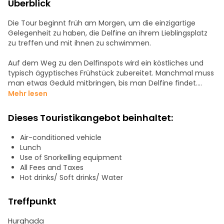
Überblick
Die Tour beginnt früh am Morgen, um die einzigartige
Gelegenheit zu haben, die Delfine an ihrem Lieblingsplatz
zu treffen und mit ihnen zu schwimmen.
Auf dem Weg zu den Delfinspots wird ein köstliches und
typisch ägyptisches Frühstück zubereitet. Manchmal muss
man etwas Geduld mitbringen, bis man Delfine findet.
Nach einer Einweisung durch unsere geschulte Crew kann
Mehr lesen
der Schnorchelspaß beginnen. Mit etwas Glück haben Sie
die einmalige Gelegenheit, mit Delfinen in ihrer natürlichen
Dieses Touristikangebot beinhaltet:
Umgebung zu schwimmen.
Air-conditioned vehicle
Auf dieser Tour gibt es 2 - 3 Schnorchelstopps und
Lunch
verschiedene Riffe.
Use of Snorkelling equipment
All Fees and Taxes
Bei jeder Schnorcheltour sind unsere Guides an Ihrer Seite
Hot drinks/ Soft drinks/ Water
und zeigen Ihnen die schönsten Plätze an den Riffen.
Genießen Sie die atemberaubende Atmosphäre an Bord
Treffpunkt
und lassen Sie sich von der Bootscrew mit einem frisch
zubereiteten Frühstück und Mittagessen verwöhnen.
Hurghada
Entspannen Sie sich auf dem Sonnendeck und erleben Sie