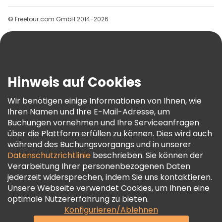
Gruppen
© Freetour.com GmbH 2014-2026
Hilfe
Blog
Presse
Sicherheit Und Datenschutz
Hinweis auf Cookies
AGB Und Rechtliches
Wir benötigen einige Informationen von Ihnen, wie
Cookie-Richtlinie
Ihren Namen und Ihre E-Mail-Adresse, um
Freetour Auszeichnungen
Buchungen vornehmen und Ihre Serviceanfragen
über die Plattform erfüllen zu können. Dies wird auch
Treueprogramm
während des Buchungsvorgangs und in unserer
Datenschutzrichtlinie
beschrieben. Sie können der
Verarbeitung Ihrer personenbezogenen Daten
jederzeit widersprechen, indem Sie uns kontaktieren.
Unsere Webseite verwendet Cookies, um Ihnen eine
optimale Nutzererfahrung zu bieten.
Konfigurieren/Ablehnen