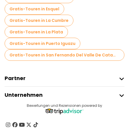
Gratis-Touren in Esquel
Gratis-Touren in La Cumbre
Gratis-Touren in La Plata
Gratis-Touren in Puerto Iguazu
Gratis-Touren in San Fernando Del Valle De Catamarca
Partner
Freetour Beitreten
Unternehmen
Anbieter-Anmeldung
Reiseziele
Bewertungen und Rezensionen powered by
Affiliate-Programm
Über Uns
Kontakt