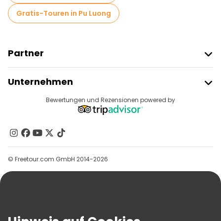
Gratis-Touren in Pu Luong
Partner
Freetour Beitreten
Unternehmen
Anbieter-Anmeldung
Reiseziele
Bewertungen und Rezensionen powered by
Affiliate-Programm
Über Uns
Kontakt
Gruppen
© Freetour.com GmbH 2014-2026
Hilfe
Blog
Presse
Sicherheit Und Datenschutz