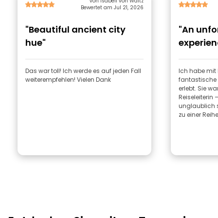
von Isabell von Waitz
Bewertet am Jul 21, 2026
"Beautiful ancient city
"An unfo
hue"
experien
Das war toll! Ich werde es auf jeden Fall
Ich habe mit 
weiterempfehlen! Vielen Dank
fantastische 
erlebt. Sie w
Reiseleiterin
unglaublich 
zu einer Reihe.