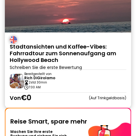
Stadtansichten und Kaffee-Vibes:
Fahrradtour zum Sonnenaufgang am
Hollywood Beach
Schreiben Sie die erste Bewertung
Bereitgestellt von
Rich DiGirolamo
2std 30min
7:00 AM
€0
Von
Auf Trinkgeldbasis
Reise Smart, spare mehr
Machen Sie Ihre erste
Buchung und sichern Sie sich