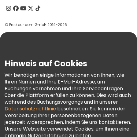
Kontakt
Gruppen
© Freetour.com GmbH 2014-2026
Hilfe
Blog
Presse
Sicherheit Und Datenschutz
Hinweis auf Cookies
AGB Und Rechtliches
Wir benötigen einige Informationen von Ihnen, wie
Cookie-Richtlinie
Ihren Namen und Ihre E-Mail-Adresse, um
Freetour Auszeichnungen
Buchungen vornehmen und Ihre Serviceanfragen
über die Plattform erfüllen zu können. Dies wird auch
Treueprogramm
während des Buchungsvorgangs und in unserer
Datenschutzrichtlinie
beschrieben. Sie können der
Verarbeitung Ihrer personenbezogenen Daten
jederzeit widersprechen, indem Sie uns kontaktieren.
Unsere Webseite verwendet Cookies, um Ihnen eine
optimale Nutzererfahrung zu bieten.