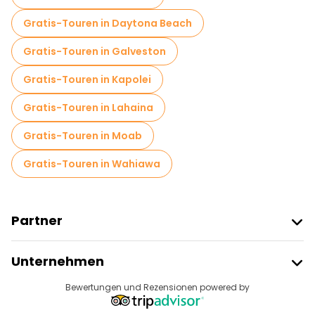
Gratis-Touren in Daytona Beach
Gratis-Touren in Galveston
Gratis-Touren in Kapolei
Gratis-Touren in Lahaina
Gratis-Touren in Moab
Gratis-Touren in Wahiawa
Partner
Freetour Beitreten
Unternehmen
Anbieter-Anmeldung
Reiseziele
Bewertungen und Rezensionen powered by
Affiliate-Programm
Über Uns