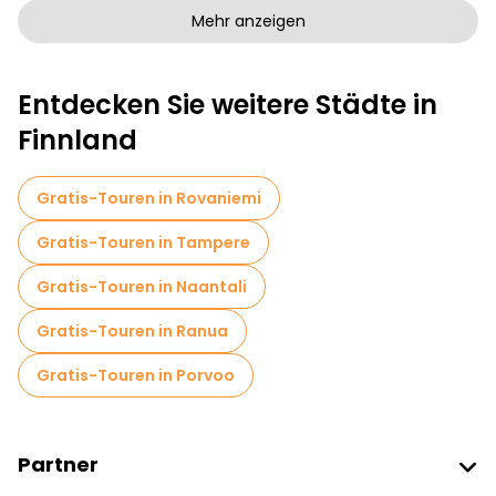
Kunstfreie Stadtführungen in Helsinki
Mehr anzeigen
Kostenlose Rundgänge für Familien in Helsinki
Entdecken Sie weitere Städte in
Selbstgeführte Touren in Helsinki
Finnland
Kreuzfahrten in Helsinki
Kostenlose Altstadtbesichtigung in Helsinki
Gratis-Touren in Rovaniemi
Lokale Verkostungstouren in Helsinki
Gratis-Touren in Tampere
Kostenlose Tagesausflüge in Helsinki
Gratis-Touren in Naantali
Kostenlose Nachtwanderungen in Helsinki
Gratis-Touren in Ranua
Fahrradtouren in Helsinki
Gratis-Touren in Porvoo
Food-Touren in Helsinki
Kostenlose Führungen in der Nähe Helsinki Central Library Oodi
Partner