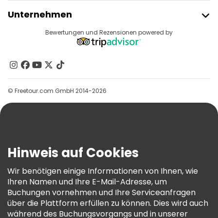
Kostenlose Führungen in der Nähe Senate Square
Freetour Beitreten
Unternehmen
Anbieter-Anmeldung
Kostenlose Führungen in der Nähe Esplanadi
Reiseziele
Bewertungen und Rezensionen powered by
Affiliate-Programm
Über Uns
Kontakt
Gruppen
© Freetour.com GmbH 2014-2026
Hilfe
Blog
Presse
Sicherheit Und Datenschutz
Hinweis auf Cookies
AGB Und Rechtliches
Wir benötigen einige Informationen von Ihnen, wie
Cookie-Richtlinie
Ihren Namen und Ihre E-Mail-Adresse, um
Freetour Auszeichnungen
Buchungen vornehmen und Ihre Serviceanfragen
über die Plattform erfüllen zu können. Dies wird auch
Treueprogramm
während des Buchungsvorgangs und in unserer