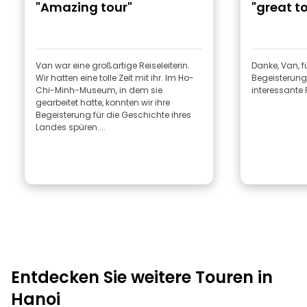
"Amazing tour"
"great to
Van war eine großartige Reiseleiterin.
Danke, Van, 
Wir hatten eine tolle Zeit mit ihr. Im Ho-
Begeisterung 
Chi-Minh-Museum, in dem sie
interessante 
gearbeitet hatte, konnten wir ihre
Begeisterung für die Geschichte ihres
Landes spüren....
Entdecken Sie weitere Touren in
Hanoi