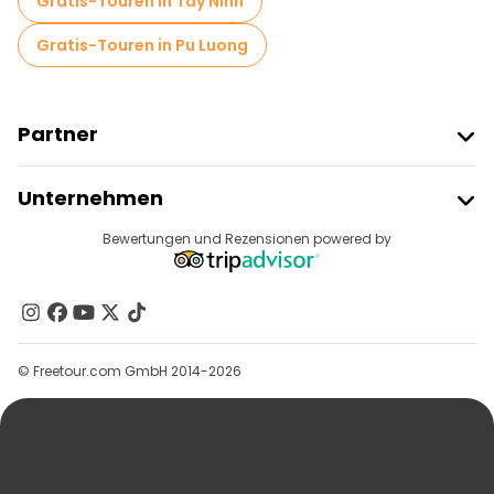
Gratis-Touren in Tây Ninh
Gratis-Touren in Pu Luong
Partner
Freetour Beitreten
Unternehmen
Anbieter-Anmeldung
Reiseziele
Bewertungen und Rezensionen powered by
Affiliate-Programm
Über Uns
Kontakt
Gruppen
© Freetour.com GmbH 2014-2026
Hilfe
Blog
Presse
Sicherheit Und Datenschutz