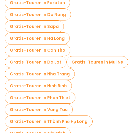
Lokale Verkostungstouren in Hanoi
Gratis-Touren in Farbton
Kostenlose Tagesausflüge in Hanoi
Gratis-Touren in Da Nang
Kostenlose Nachtwanderungen in Hanoi
Gratis-Touren in Sapa
Fahrradtouren in Hanoi
Food-Touren in Hanoi
Gratis-Touren in Ha Long
Kostenlose Führungen in der Nähe Hanoi Old Quarter
Gratis-Touren in Can Tho
Kostenlose Führungen in der Nähe Ho Chi Minh's Mausoleum
Gratis-Touren in Da Lat
Gratis-Touren in Mui Ne
Kostenlose Führungen in der Nähe St Joseph Cathedral
Gratis-Touren in Nha Trang
Gratis-Touren in Ninh Binh
Gratis-Touren in Phan Thiet
Gratis-Touren in Vung Tau
Gratis-Touren in Thành Phố Hạ Long