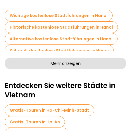
Wichtige kostenlose Stadtführungen in Hanoi
Historische kostenlose Stadtführungen in Hanoi
Alternative kostenlose Stadtführungen in Hanoi
Kulturelle kostenlose Stadtführungen in Hanoi
Kunstfreie Stadtführungen in Hanoi
Mehr anzeigen
Kostenlose Rundgänge für Familien in Hanoi
Entdecken Sie weitere Städte in
Sportaktivitäten in Hanoi
Kreuzfahrten in Hanoi
Vietnam
Museen in Hanoi
Kostenlose Altstadtbesichtigung in Hanoi
Gratis-Touren in Ho-Chi-Minh-Stadt
Markttouren in Hanoi
Gratis-Touren in Hoi An