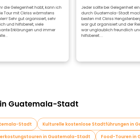
r die Gelegenheit habt, kann ich
Jeder sollte bei Gelegenheit ei
ie Tour mit Ckriss wärmstens
durch Guatemala-Stadt mac
en! Sehr gut organisiert, sehr
besten mit Ckriss Hengstenberg
ch und hilfsbereit, viele
war gut organisiert und der Rei
ssante Erklärungen und immer
war unglaublich freundlich un
lle...
hilfsbereit....
n in Guatemala-Stadt
atemala-Stadt
Kulturelle kostenlose Stadtführungen in
Verkostungstouren in Guatemala-Stadt
Food-Touren in