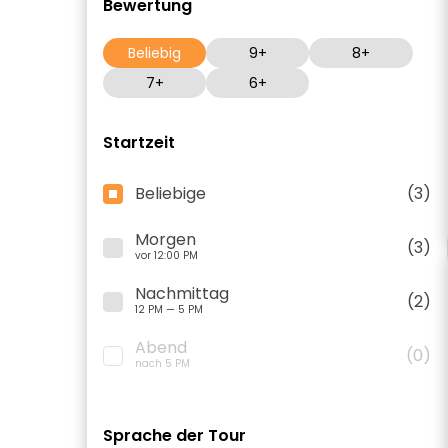
Bewertung
Beliebig
9+
8+
7+
6+
Startzeit
Beliebige
(3)
Morgen
(3)
vor 12:00 PM
Nachmittag
(2)
12 PM — 5 PM
Abend
(0)
nach 5 PM
Sprache der Tour