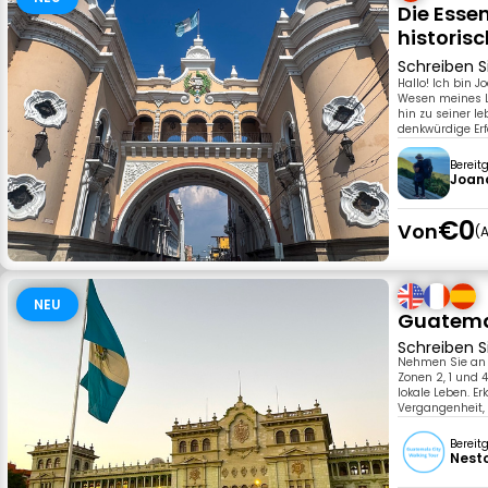
Die Esse
historis
Schreiben S
Hallo! Ich bin J
Wesen meines La
hin zu seiner l
denkwürdige Er
Bereit
Joan
€0
Von
A
NEU
Guatema
Schreiben S
Nehmen Sie an u
Zonen 2, 1 und 
lokale Leben. E
Vergangenheit, 
Bereit
Nesto