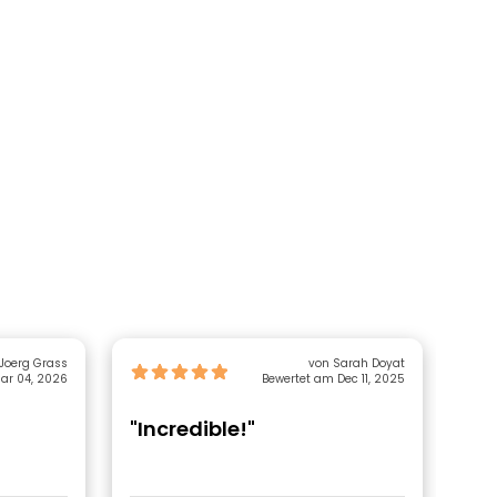
von Joerg Grass
von Sarah Doyat
ar 04, 2026
Bewertet am Dec 11, 2025
"Incredible!"
"H