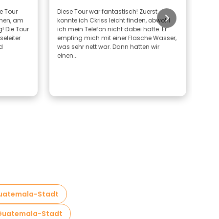
ne Tour
Diese Tour war fantastisch! Zuerst
Ckri
hen, am
konnte ich Ckriss leicht finden, obwohl
sehr
! Die Tour
ich mein Telefon nicht dabei hatte. Er
ihm 
seleiter
empfing mich mit einer Flasche Wasser,
aber
d
was sehr nett war. Dann hatten wir
Guat
einen...
 Guatemala-Stadt
 Guatemala-Stadt