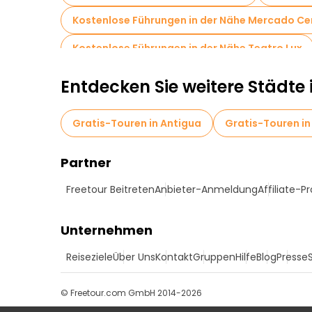
Kostenlose Führungen in der Nähe Mercado Ce
Kostenlose Führungen in der Nähe Teatro Lux
Entdecken Sie weitere Städte
Gratis-Touren in Antigua
Gratis-Touren in
Partner
Freetour Beitreten
Anbieter-Anmeldung
Affiliate-
Unternehmen
Reiseziele
Über Uns
Kontakt
Gruppen
Hilfe
Blog
Presse
© Freetour.com GmbH 2014-2026