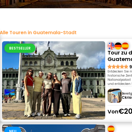
Alle Touren in Guatemala-Stadt
BESTSELLER
Tour zu 
Guatema
9
Entdecken Sie 
historische Zen
Nationalpalast 
und entdecken S
Bereit
Ckri
€20
Von
NEU