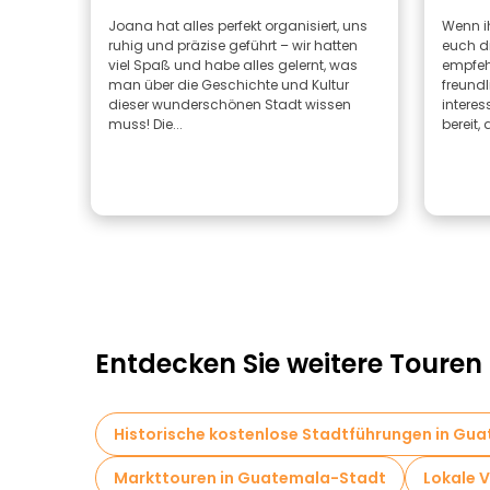
Joana hat alles perfekt organisiert, uns
Wenn ih
ruhig und präzise geführt – wir hatten
euch d
viel Spaß und habe alles gelernt, was
empfehl
man über die Geschichte und Kultur
freundli
dieser wunderschönen Stadt wissen
intere
muss! Die...
bereit, a
Entdecken Sie weitere Toure
Historische kostenlose Stadtführungen in Gu
Markttouren in Guatemala-Stadt
Lokale 