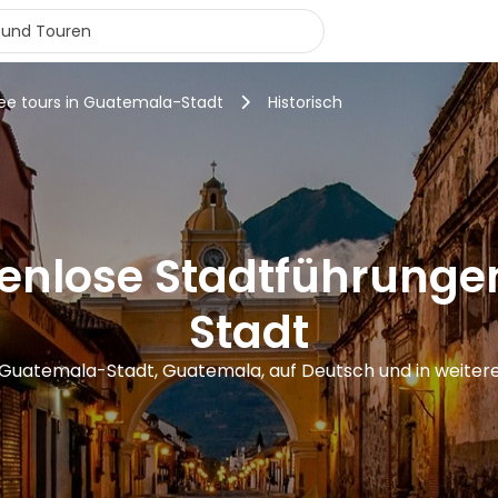
ee tours in Guatemala-Stadt
Historisch
tenlose Stadtführung
Stadt
 Guatemala-Stadt, Guatemala, auf Deutsch und in weite