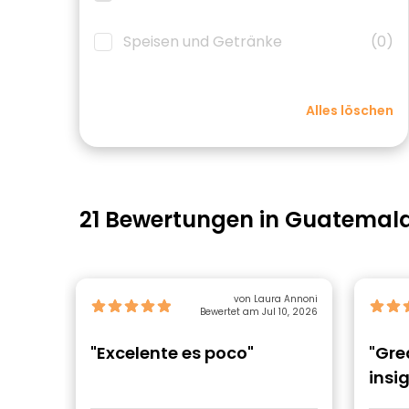
Speisen und Getränke
(0)
Alles löschen
21 Bewertungen in Guatemal
von Laura Annoni
Bewertet am Jul 10, 2026
"Excelente es poco"
"Gre
insig