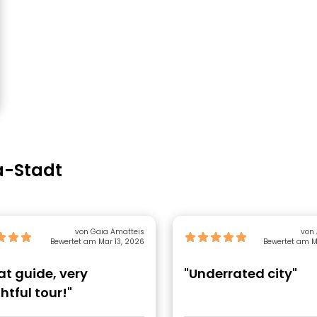
a-Stadt
von Gaia Amatteis
Bewertet am Mar 13, 2026
Bewertet am M
at guide, very
"Underrated city"
htful tour!"