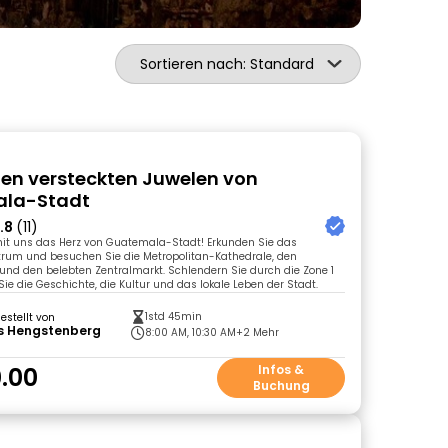
Sortieren nach: Standard
den versteckten Juwelen von
la-Stadt
.8
(11)
mit uns das Herz von Guatemala-Stadt! Erkunden Sie das
trum und besuchen Sie die Metropolitan-Kathedrale, den
und den belebten Zentralmarkt. Schlendern Sie durch die Zone 1
ie die Geschichte, die Kultur und das lokale Leben der Stadt.
1std 45min
gestellt von
ss Hengstenberg
8:00 AM, 10:30 AM
+2 Mehr
.00
Infos &
Buchung