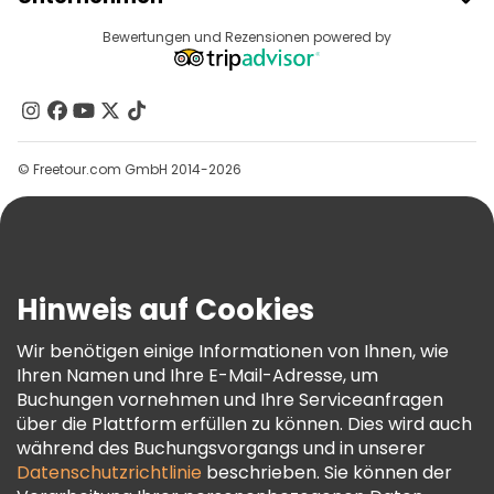
Anbieter-Anmeldung
Reiseziele
Bewertungen und Rezensionen powered by
Affiliate-Programm
Über Uns
Kontakt
Gruppen
© Freetour.com GmbH 2014-2026
Hilfe
Blog
Presse
Sicherheit Und Datenschutz
Hinweis auf Cookies
AGB Und Rechtliches
Wir benötigen einige Informationen von Ihnen, wie
Cookie-Richtlinie
Ihren Namen und Ihre E-Mail-Adresse, um
Freetour Auszeichnungen
Buchungen vornehmen und Ihre Serviceanfragen
über die Plattform erfüllen zu können. Dies wird auch
Treueprogramm
während des Buchungsvorgangs und in unserer
Datenschutzrichtlinie
beschrieben. Sie können der