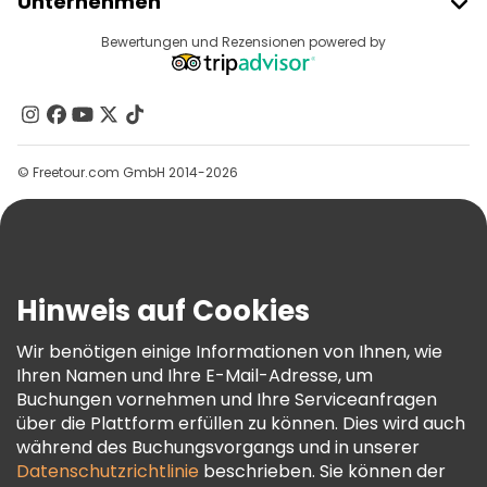
Unternehmen
Anbieter-Anmeldung
Reiseziele
Bewertungen und Rezensionen powered by
Affiliate-Programm
Über Uns
Kontakt
Gruppen
© Freetour.com GmbH 2014-2026
Hilfe
Blog
Presse
Sicherheit Und Datenschutz
Hinweis auf Cookies
AGB Und Rechtliches
Wir benötigen einige Informationen von Ihnen, wie
Cookie-Richtlinie
Ihren Namen und Ihre E-Mail-Adresse, um
Freetour Auszeichnungen
Buchungen vornehmen und Ihre Serviceanfragen
über die Plattform erfüllen zu können. Dies wird auch
Treueprogramm
während des Buchungsvorgangs und in unserer
Datenschutzrichtlinie
beschrieben. Sie können der