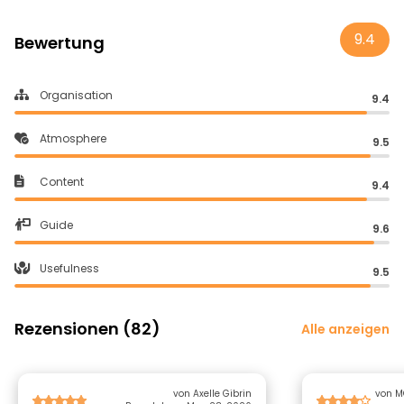
9.4
Bewertung
Organisation
9.4
Atmosphere
9.5
Content
9.4
Guide
9.6
Usefulness
9.5
Rezensionen (82)
Alle anzeigen
von Axelle Gibrin
von M