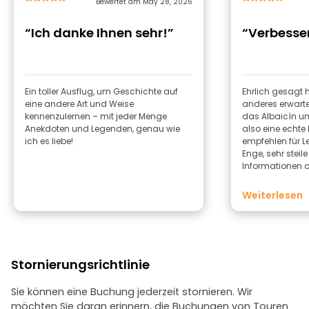
Bewertet am May 28, 2026
“Ich danke Ihnen sehr!”
“Verbesse
Ein toller Ausflug, um Geschichte auf
Ehrlich gesagt 
eine andere Art und Weise
anderes erwartet
kennenzulernen – mit jeder Menge
das Albaicín u
Anekdoten und Legenden, genau wie
also eine echte 
ich es liebe!
empfehlen für L
Enge, sehr steil
Informationen d
sehr dürftig und
legten unterweg
Weiterlesen
Luft zu holen) u
eine oder ander
historische Tat
nichts Besondere
ehrlich gesagt e
Stornierungsrichtlinie
Mann, aber die 
meinen Erwartu
Sie können eine Buchung jederzeit stornieren. Wir
möchten Sie daran erinnern, die Buchungen von Touren