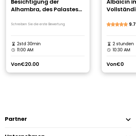
Besichtigung der
Albaicín i
Alhambra, des Palastes
Vollständi
Karl V. und Carmen
Rundgang
Mártires
maurische 
9.7
Schreiben Sie die erste Bewertung
2std 30min
2 stunden
11:00 AM
10:30 AM
Von
€20.00
Von
€0
Partner
Freetour Beitreten