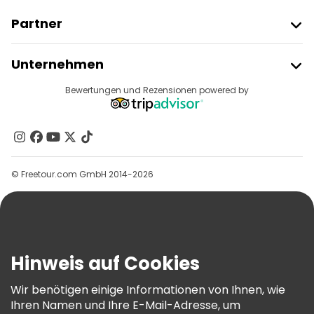
Partner
Freetour Beitreten
Unternehmen
Anbieter-Anmeldung
Reiseziele
Bewertungen und Rezensionen powered by
Affiliate-Programm
Über Uns
Kontakt
Gruppen
© Freetour.com GmbH 2014-2026
Hilfe
Blog
Presse
Sicherheit Und Datenschutz
Hinweis auf Cookies
AGB Und Rechtliches
Wir benötigen einige Informationen von Ihnen, wie
Cookie-Richtlinie
Ihren Namen und Ihre E-Mail-Adresse, um