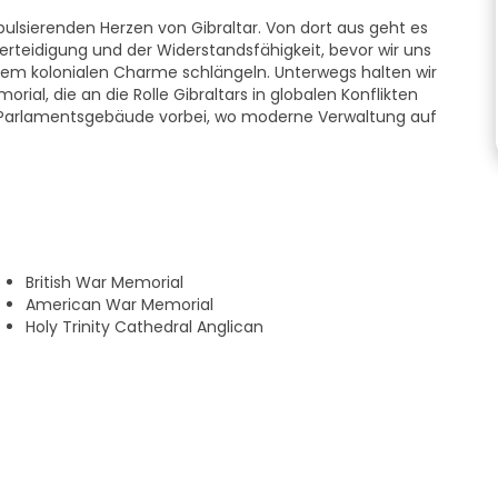
lsierenden Herzen von Gibraltar. Von dort aus geht es
rteidigung und der Widerstandsfähigkeit, bevor wir uns
inem kolonialen Charme schlängeln. Unterwegs halten wir
al, die an die Rolle Gibraltars in globalen Konflikten
m Parlamentsgebäude vorbei, wo moderne Verwaltung auf
rale St. Mary the Crowned, die Line Wall Synagoge und die
rschiedenen Glaubensrichtungen in Gibraltar. Vorbei an den
s, die von Intrigen und Zeremonien durchdrungen sind,
. Die Route endet mit einer Besinnung an der Nelson-
British War Memorial
American War Memorial
eschichte Gibraltars - vom Neandertaler über die
Holy Trinity Cathedral Anglican
 bis hin zur heutigen pulsierenden Gemeinschaft. Es
nd überraschende Fakten, die die Stadt zum Leben