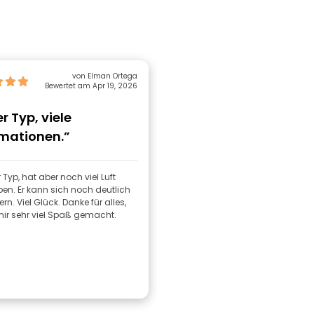
von Elman Ortega
Bewertet am Apr 19, 2026
er Typ, viele
rmationen.”
er Typ, hat aber noch viel Luft
en. Er kann sich noch deutlich
rn. Viel Glück. Danke für alles,
mir sehr viel Spaß gemacht.