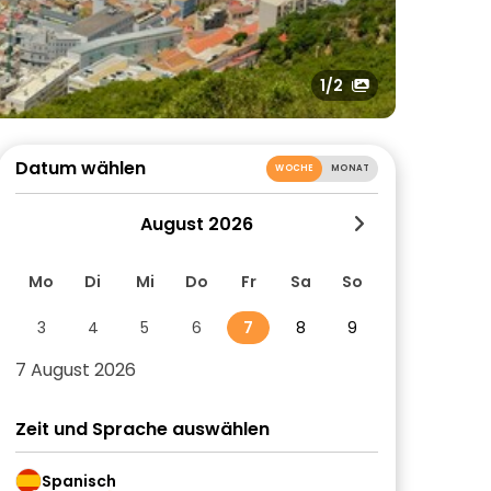
1
/2
Datum wählen
WOCHE
MONAT
August 2026
Mo
Di
Mi
Do
Fr
Sa
So
3
4
5
6
7
8
9
7 August 2026
Zeit und Sprache auswählen
Spanisch