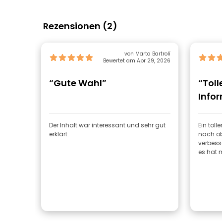
Rezensionen (2)
von Marta Bartrolí
Bewertet am Apr 29, 2026
“Gute Wahl”
“Toll
Info
Der Inhalt war interessant und sehr gut
Ein toll
erklärt.
nach ob
verbesse
es hat 