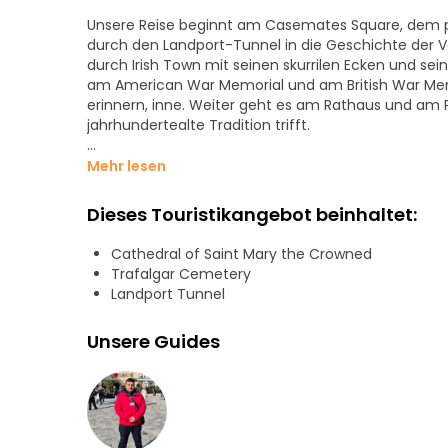
Unsere Reise beginnt am Casemates Square, dem pu
durch den Landport-Tunnel in die Geschichte der Ve
durch Irish Town mit seinen skurrilen Ecken und se
am American War Memorial und am British War Memori
erinnern, inne. Weiter geht es am Rathaus und a
jahrhundertealte Tradition trifft.
Sakrale Stätten bereichern unseren Weg: die Kathed
Mehr lesen
anglikanische Kathedrale - jede ein Zeugnis der ve
Gerichtsgebäuden und der Residenz des Gouverneur
Dieses Touristikangebot beinhaltet:
führt der Weg entlang der mächtigen Karls V. Mauer
Statue gegenüber dem Trafalgar-Friedhof.
Cathedral of Saint Mary the Crowned
Trafalgar Cemetery
Während der gesamten Tour erzähle ich Ihnen die G
Landport Tunnel
Maurenzeit, die spanische und britische Herrschaft
erwarten Sie Mythen, Verbindungen zur Popkultur u
Unsere Guides
erwecken.