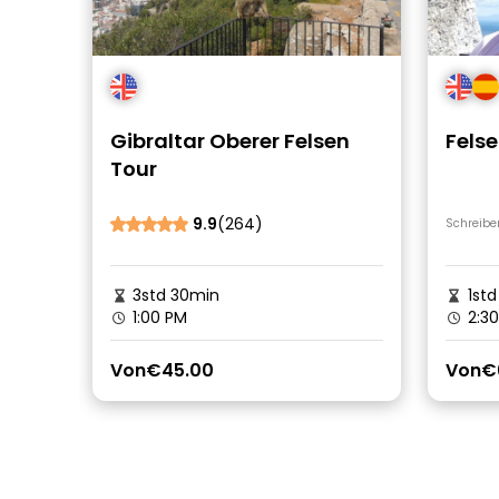
Gibraltar Oberer Felsen
Felse
Tour
9.9
(264)
Schreibe
3std 30min
1std
1:00 PM
2:30
Von
€45.00
Von
€