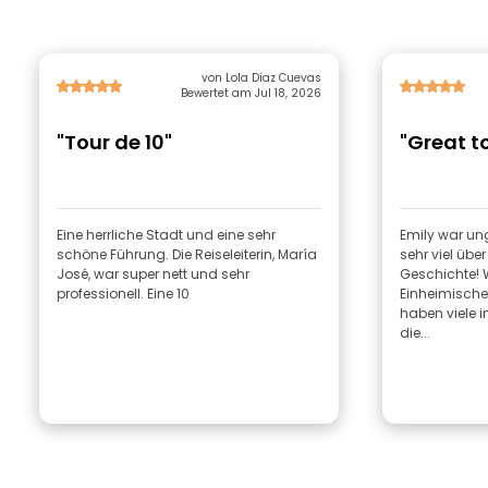
von Lola Díaz Cuevas
Bewertet am Jul 18, 2026
"Tour de 10"
"Great t
Eine herrliche Stadt und eine sehr
Emily war un
schöne Führung. Die Reiseleiterin, María
sehr viel übe
José, war super nett und sehr
Geschichte! W
professionell. Eine 10
Einheimische
haben viele i
die...