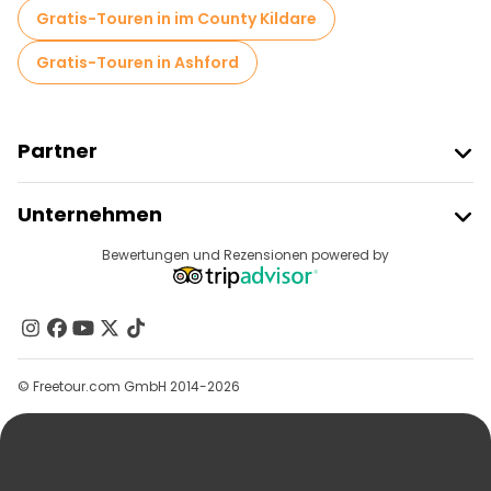
Gratis-Touren in im County Kildare
Gratis-Touren in Ashford
Partner
Freetour Beitreten
Unternehmen
Anbieter-Anmeldung
Reiseziele
Bewertungen und Rezensionen powered by
Affiliate-Programm
Über Uns
Kontakt
Gruppen
© Freetour.com GmbH 2014-2026
Hilfe
Blog
Presse