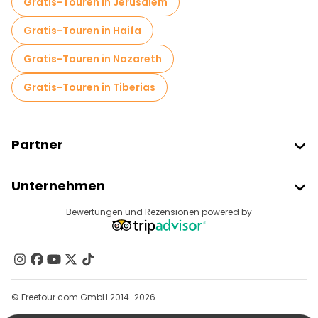
Gratis-Touren in Jerusalem
Gratis-Touren in Haifa
Gratis-Touren in Nazareth
Gratis-Touren in Tiberias
Partner
Freetour Beitreten
Unternehmen
Anbieter-Anmeldung
Reiseziele
Bewertungen und Rezensionen powered by
Affiliate-Programm
Über Uns
Kontakt
Gruppen
© Freetour.com GmbH 2014-2026
Hilfe