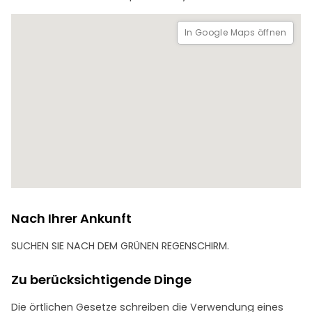
Prostituierte, Ritter... die menschlichste Seite dieser
außergewöhnlichen Stadt.
In Google Maps öffnen
Nehmen Sie an Florenz' erstem und einzigem kostenlosen
theatralischen Rundgang teil. Ein Erlebnis, bei dem die Stadt
selbst zu einer lebendigen Bühne wird.
Der Torwächter wartet auf Sie.
Nach Ihrer Ankunft
SUCHEN SIE NACH DEM GRÜNEN REGENSCHIRM.
Zu berücksichtigende Dinge
Die örtlichen Gesetze schreiben die Verwendung eines