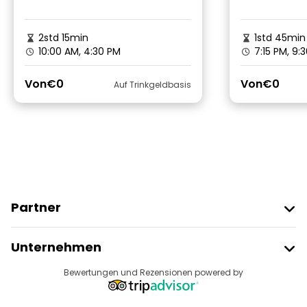
2std 15min
1std 45min
10:00 AM, 4:30 PM
7:15 PM, 9:
Von
€0
Von
€0
Auf Trinkgeldbasis
Partner
Freetour Beitreten
Unternehmen
Anbieter-Anmeldung
Reiseziele
Bewertungen und Rezensionen powered by
Affiliate-Programm
Über Uns