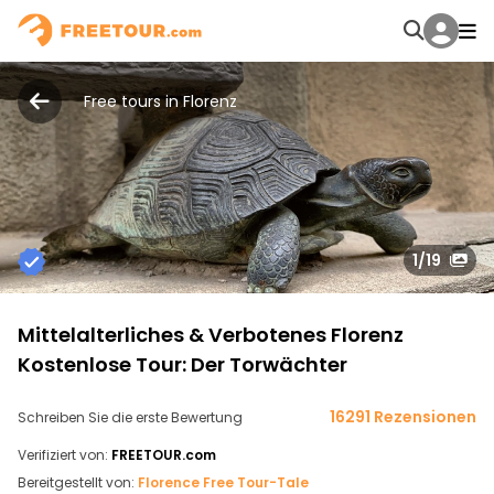
Free tours in Florenz
1
/19
Mittelalterliches & Verbotenes Florenz
Kostenlose Tour: Der Torwächter
16291 Rezensionen
Schreiben Sie die erste Bewertung
Verifiziert von:
FREETOUR.com
Bereitgestellt von:
Florence Free Tour-Tale