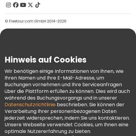
Kontakt
Gruppen
© Freetour.com GmbH 2014-2026
Hilfe
Blog
Presse
Sicherheit Und Datenschutz
Hinweis auf Cookies
AGB Und Rechtliches
Wir benötigen einige Informationen von Ihnen, wie
Cookie-Richtlinie
Ihren Namen und Ihre E-Mail-Adresse, um
Freetour Auszeichnungen
Buchungen vornehmen und Ihre Serviceanfragen
über die Plattform erfüllen zu können. Dies wird auch
Treueprogramm
während des Buchungsvorgangs und in unserer
Datenschutzrichtlinie
beschrieben. Sie können der
Verarbeitung Ihrer personenbezogenen Daten
jederzeit widersprechen, indem Sie uns kontaktieren.
Unsere Webseite verwendet Cookies, um Ihnen eine
optimale Nutzererfahrung zu bieten.