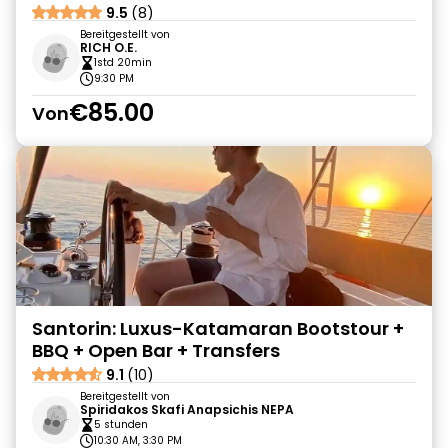
9.5
(8)
Bereitgestellt von
RICH O.E.
1std 20min
9:30 PM
€85.00
Von
Santorin: Luxus-Katamaran Bootstour +
BBQ + Open Bar + Transfers
9.1
(10)
Bereitgestellt von
Spiridakos Skafi Anapsichis NEPA
5 stunden
10:30 AM, 3:30 PM