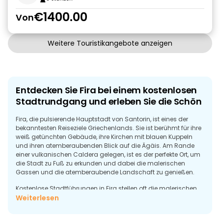
€1400.00
Von
Weitere Touristikangebote anzeigen
Entdecken Sie Fira bei einem kostenlosen
Stadtrundgang und erleben Sie die Schön
Fira, die pulsierende Hauptstadt von Santorin, ist eines der
bekanntesten Reiseziele Griechenlands. Sie ist berühmt für ihre
weiß getünchten Gebäude, ihre Kirchen mit blauen Kuppeln
und ihren atemberaubenden Blick auf die Ägäis. Am Rande
einer vulkanischen Caldera gelegen, ist es der perfekte Ort, um
die Stadt zu Fuß zu erkunden und dabei die malerischen
Gassen und die atemberaubende Landschaft zu genießen.
Kostenlose Stadtführungen in Fira stellen oft die malerischen
Wege der Stadt, die traditionelle kykladische Architektur und
Weiterlesen
Aussichtspunkte mit Panoramablick auf die Caldera in den
Vordergrund. Bei einem Spaziergang durch das Zentrum