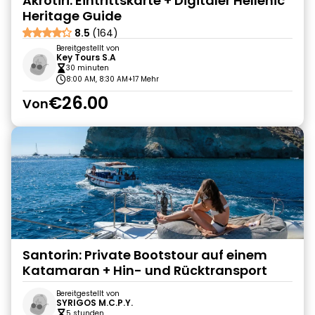
Akrotiri: Eintrittskarte + Digitaler Hellenic
Heritage Guide
8.5
(164)
Bereitgestellt von
Key Tours S.A
30 minuten
8:00 AM, 8:30 AM
+17 Mehr
€26.00
Von
Santorin: Private Bootstour auf einem
Katamaran + Hin- und Rücktransport
Bereitgestellt von
SYRIGOS M.C.P.Y.
5 stunden