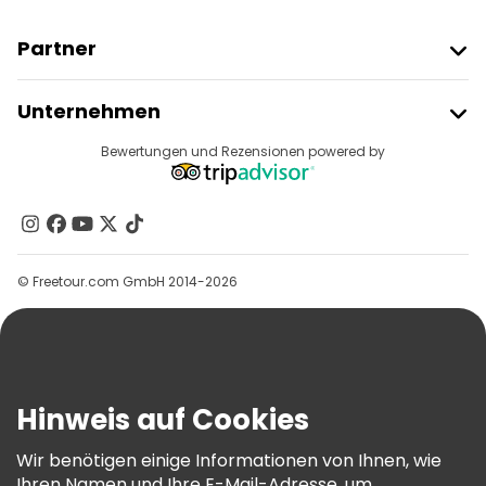
Partner
Freetour Beitreten
Unternehmen
Anbieter-Anmeldung
Reiseziele
Bewertungen und Rezensionen powered by
Affiliate-Programm
Über Uns
Kontakt
Gruppen
© Freetour.com GmbH 2014-2026
Hilfe
Blog
Presse
Sicherheit Und Datenschutz
Hinweis auf Cookies
AGB Und Rechtliches
Wir benötigen einige Informationen von Ihnen, wie
Cookie-Richtlinie
Ihren Namen und Ihre E-Mail-Adresse, um