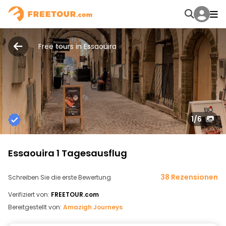
Free tours in Essaouira
1
/6
Essaouira 1 Tagesausflug
38 Rezensionen
Schreiben Sie die erste Bewertung
Verifiziert von:
FREETOUR.com
Bereitgestellt von:
Amazigh Journeys