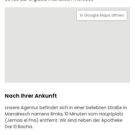
Stadtzentrum abgesetzt. Es wird ein interessanter und
unterhaltsamer Tag werden!
In Google Maps öffnen
Enthält:
-Transport
-Abholung vom Hotel/Riad
-Reiseleiter
Ausgeschlossen sind:
-Essen
-Getränke
-Trinkgelder
Nach Ihrer Ankunft
Unsere Agentur befindet sich in einer beliebten Straße in
Marrakesch namens Rmila, 10 Minuten vom Hauptplatz
(Jemaa el Fna) entfernt. Wir sind neben der Apotheke
Dar El Bacha.