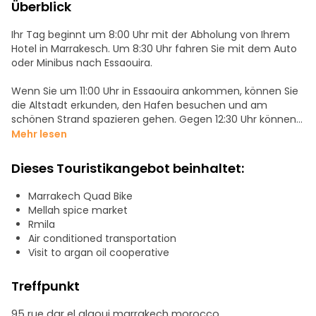
Überblick
Ihr Tag beginnt um 8:00 Uhr mit der Abholung von Ihrem
Hotel in Marrakesch. Um 8:30 Uhr fahren Sie mit dem Auto
oder Minibus nach Essaouira.
Wenn Sie um 11:00 Uhr in Essaouira ankommen, können Sie
die Altstadt erkunden, den Hafen besuchen und am
schönen Strand spazieren gehen. Gegen 12:30 Uhr können
Sie in einem lokalen Restaurant ein schmackhaftes
Mehr lesen
Mittagessen mit Meeresfrüchten einnehmen (fakultativ,
aber empfehlenswert).
Dieses Touristikangebot beinhaltet:
Nach dem Mittagessen, um 14:00 Uhr, können Sie Essaouira
Marrakech Quad Bike
weiter erkunden und historische Orte wie die Skala de la
Mellah spice market
Ville, die alten Stadtmauern und die Mellah (jüdisches
Rmila
Viertel) besichtigen. Um 15.30 Uhr haben Sie Zeit, auf den
Air conditioned transportation
lebhaften Märkten nach Souvenirs und lokalem
Visit to argan oil cooperative
Kunsthandwerk zu suchen.
Treffpunkt
Um 17.00 Uhr ist es Zeit, nach Marrakesch zurückzufahren.
Sie kommen gegen 19:30 Uhr an und werden im
95 rue dar el glaoui marrakech morocco