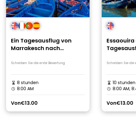
Ein Tagesausflug von
Essaouira 
Marrakesch nach
Tagesausf
Essaouira
Marrakec
Schreiben Sie die erste Bewertung
Schreiben Sie die
8 stunden
10 stunden
8:00 AM
8:00 AM, 8
Von
€13.00
Von
€13.00