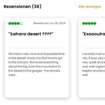
Rezensionen (38)
Alle anzeigen
Bewertet am Jun 08, 2024
"Sahara desert ????️"
"Essaouira
We had a very nice and enjoyable time
I recently had a
in the desert. It was my first time to go
city, it was very
to the Sahara. We loved everything
very quiet and k
about the trip, from the mountains to
was well organ
the desert to the gorges. The dinners
helpful and kin
were...
well