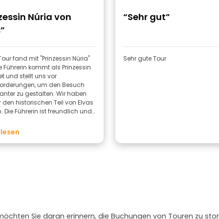
zessin Núria von
“Sehr gut”
”
our fand mit "Prinzessin Núria"
Sehr gute Tour
ie Führerin kommt als Prinzessin
et und stellt uns vor
orderungen, um den Besuch
santer zu gestalten. Wir haben
r den historischen Teil von Elvas
. Die Führerin ist freundlich und
ksam.
lesen
 möchten Sie daran erinnern, die Buchungen von Touren zu stor