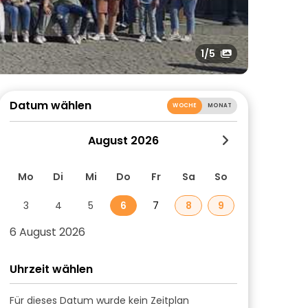
1
/5
Datum wählen
WOCHE
MONAT
August 2026
Mo
Di
Mi
Do
Fr
Sa
So
3
4
5
6
7
8
9
6 August 2026
Uhrzeit wählen
Für dieses Datum wurde kein Zeitplan