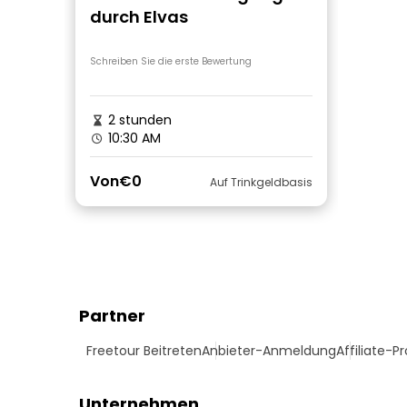
durch Elvas
Schreiben Sie die erste Bewertung
2 stunden
10:30 AM
Von
€0
Auf Trinkgeldbasis
Partner
Freetour Beitreten
Anbieter-Anmeldung
Affiliate-
Unternehmen