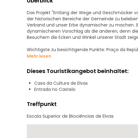
Überblick
Das Projekt "Entlang der Wege und Geschmäcker von
der historischen Bereiche der Gemeinde zu beleben,
Verband und unser Erbe dynamischer zu machen. So
dynamischeren Vorschlag als die anderen, denn die 
Besuchern die Ecken und Winkel unserer Stadt zeig
Wichtigste zu besichtigende Punkte: Praça da Repú
(Alte Kathedrale); Domínicas Kirche; Pelourinho und
Mehr lesen
Dieses Touristikangebot beinhaltet:
Casa da Cultura de Elvas
Entrada no Castelo
Treffpunkt
Escola Superior de Biociências de Elvas