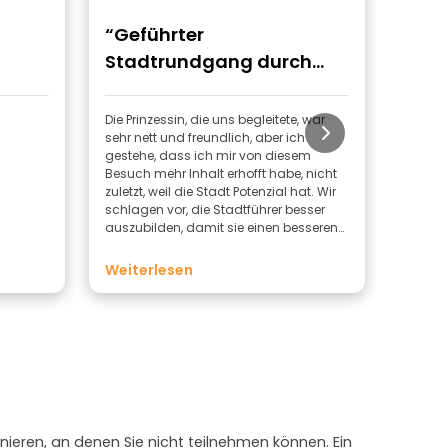
“Geführter
“HE
Stadtrundgang durch
Elvas”
Die Prinzessin, die uns begleitete, war
Die Er
sehr nett und freundlich, aber ich
sehr g
gestehe, dass ich mir von diesem
fantas
Besuch mehr Inhalt erhofft habe, nicht
konnte
zuletzt, weil die Stadt Potenzial hat. Wir
Auch i
schlagen vor, die Stadtführer besser
erreic
auszubilden, damit sie einen besseren
geliebt
Service bieten können.
Weiterlesen
nieren, an denen Sie nicht teilnehmen können. Ein