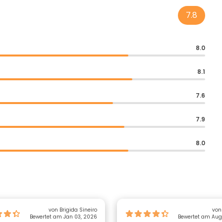
7.8
8.0
8.1
7.6
7.9
8.0
von Brigida Sineiro
von
Bewertet am Jan 03, 2026
Bewertet am Aug