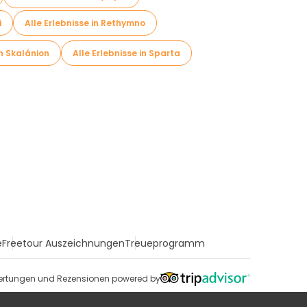
i
Alle Erlebnisse in Rethymno
in Skalánion
Alle Erlebnisse in Sparta
e
Freetour Auszeichnungen
Treueprogramm
rtungen und Rezensionen powered by