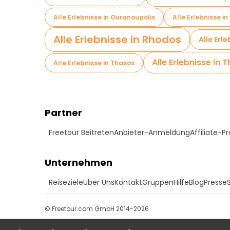
Alle Erlebnisse in Ouranoupolis
Alle Erlebnisse in
Alle Erlebnisse in Rhodos
Alle Erl
Alle Erlebnisse in 
Alle Erlebnisse in Thasos
Partner
Freetour Beitreten
Anbieter-Anmeldung
Affiliate-
Unternehmen
Reiseziele
Über Uns
Kontakt
Gruppen
Hilfe
Blog
Presse
© Freetour.com GmbH 2014-2026