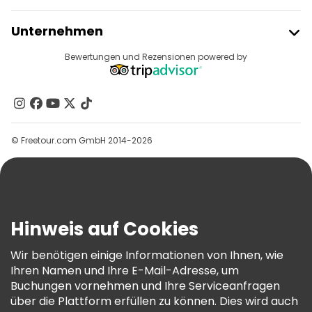
Freetour Beitreten
Unternehmen
Anbieter-Anmeldung
Reiseziele
Bewertungen und Rezensionen powered by
Affiliate-Programm
Über Uns
Kontakt
Gruppen
© Freetour.com GmbH 2014-2026
Hilfe
Blog
Presse
Sicherheit Und Datenschutz
Hinweis auf Cookies
AGB Und Rechtliches
Wir benötigen einige Informationen von Ihnen, wie
Cookie-Richtlinie
Ihren Namen und Ihre E-Mail-Adresse, um
Freetour Auszeichnungen
Buchungen vornehmen und Ihre Serviceanfragen
über die Plattform erfüllen zu können. Dies wird auch
Treueprogramm