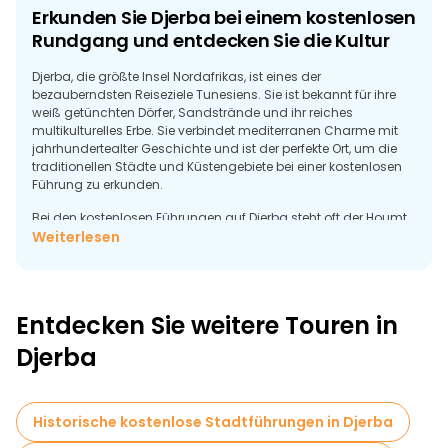
Erkunden Sie Djerba bei einem kostenlosen
Rundgang und entdecken Sie die Kultur
Djerba, die größte Insel Nordafrikas, ist eines der
bezauberndsten Reiseziele Tunesiens. Sie ist bekannt für ihre
weiß getünchten Dörfer, Sandstrände und ihr reiches
multikulturelles Erbe. Sie verbindet mediterranen Charme mit
jahrhundertealter Geschichte und ist der perfekte Ort, um die
traditionellen Städte und Küstengebiete bei einer kostenlosen
Führung zu erkunden.
Bei den kostenlosen Führungen auf Djerba steht oft der Houmt
Souk im Mittelpunkt, der geschäftige Hauptort der Insel mit
Weiterlesen
seinen Märkten, Kunsthandwerkstätten und historischen
Moscheen. Bei einem Spaziergang durch die engen Gassen
können Sie die einzigartige Mischung aus arabischen,
berberischen, jüdischen und mediterranen Einflüssen auf der
Entdecken Sie weitere Touren in
Insel erleben. Wahrzeichen wie die El Ghriba-Synagoge - eine
der ältesten der Welt - zeugen von der tiefen kulturellen
Djerba
Geschichte Djerbas.
Außerhalb der Städte bietet die Insel palmengesäumte
Strände, friedliche Lagunen und eine malerische Landschaft
Historische kostenlose Stadtführungen in Djerba
mit traditionellen weißen Häusern. Frische Meeresfrüchte und