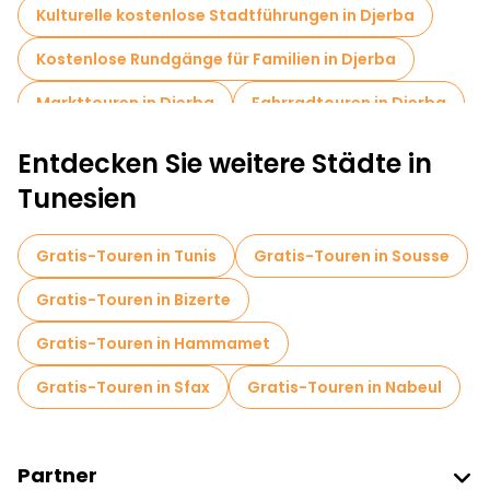
handgefertigtes Kunsthandwerk tragen ebenso zur
Kulturelle kostenlose Stadtführungen in Djerba
entspannten Atmosphäre der Insel bei wie die lokale Küche.
Kostenlose Rundgänge für Familien in Djerba
Markttouren in Djerba
Fahrradtouren in Djerba
Entdecken Sie weitere Städte in
Tunesien
Gratis-Touren in Tunis
Gratis-Touren in Sousse
Gratis-Touren in Bizerte
Gratis-Touren in Hammamet
Gratis-Touren in Sfax
Gratis-Touren in Nabeul
Partner