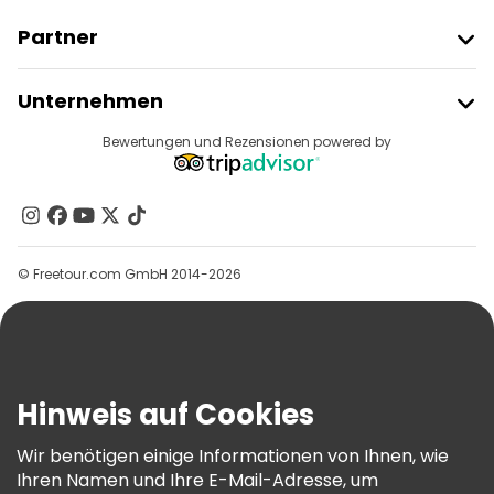
Partner
Freetour Beitreten
Unternehmen
Anbieter-Anmeldung
Reiseziele
Bewertungen und Rezensionen powered by
Affiliate-Programm
Über Uns
Kontakt
Gruppen
© Freetour.com GmbH 2014-2026
Hilfe
Blog
Presse
Sicherheit Und Datenschutz
Hinweis auf Cookies
AGB Und Rechtliches
Wir benötigen einige Informationen von Ihnen, wie
Cookie-Richtlinie
Ihren Namen und Ihre E-Mail-Adresse, um