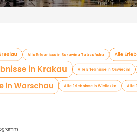
 Breslau
Alle Erle
Alle Erlebnisse in Bukowina Tatrzańska
ebnisse in Krakau
Alle Erlebnisse in Oswiecim
sse in Warschau
Alle Erlebnisse in Wieliczka
Alle 
Programm