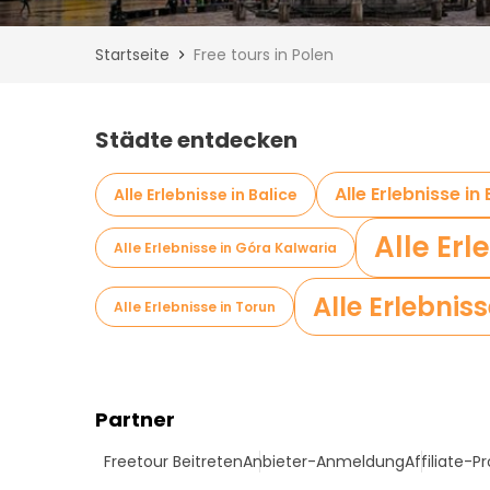
Startseite
Free tours in Polen
Städte entdecken
Alle Erlebnisse in
Alle Erlebnisse in Balice
Alle Erl
Alle Erlebnisse in Góra Kalwaria
Alle Erlebni
Alle Erlebnisse in Torun
Partner
Freetour Beitreten
Anbieter-Anmeldung
Affiliate-