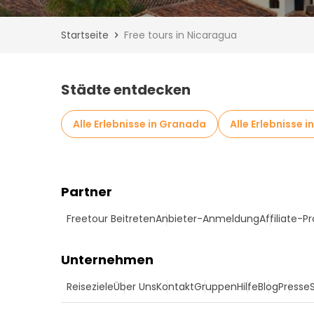
Startseite
Free tours in Nicaragua
Städte entdecken
Alle Erlebnisse in Granada
Alle Erlebnisse 
Partner
Freetour Beitreten
Anbieter-Anmeldung
Affiliate-
Unternehmen
Reiseziele
Über Uns
Kontakt
Gruppen
Hilfe
Blog
Presse