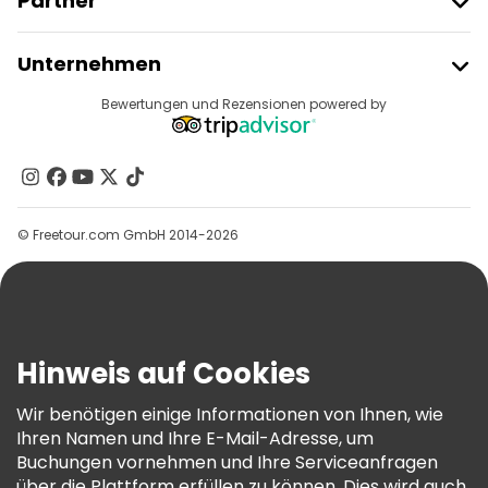
Partner
Freetour Beitreten
Unternehmen
Anbieter-Anmeldung
Reiseziele
Bewertungen und Rezensionen powered by
Affiliate-Programm
Über Uns
Kontakt
Gruppen
© Freetour.com GmbH 2014-2026
Hilfe
Blog
Presse
Sicherheit Und Datenschutz
Hinweis auf Cookies
AGB Und Rechtliches
Wir benötigen einige Informationen von Ihnen, wie
Cookie-Richtlinie
Ihren Namen und Ihre E-Mail-Adresse, um
Freetour Auszeichnungen
Buchungen vornehmen und Ihre Serviceanfragen
über die Plattform erfüllen zu können. Dies wird auch