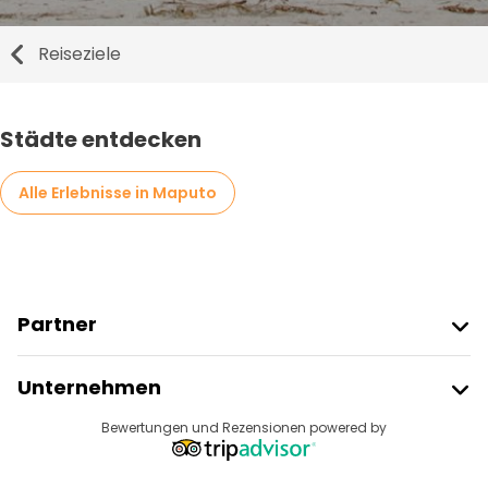
Reiseziele
Städte entdecken
Alle Erlebnisse in Maputo
Partner
Freetour Beitreten
Unternehmen
Anbieter-Anmeldung
Reiseziele
Bewertungen und Rezensionen powered by
Affiliate-Programm
Über Uns