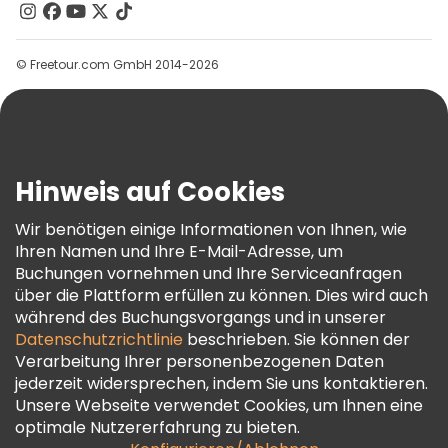
Kontakt
Gruppen
© Freetour.com GmbH 2014-2026
Hilfe
Blog
Presse
Sicherheit Und Datenschutz
Hinweis auf Cookies
AGB Und Rechtliches
Wir benötigen einige Informationen von Ihnen, wie
Cookie-Richtlinie
Ihren Namen und Ihre E-Mail-Adresse, um
Freetour Auszeichnungen
Buchungen vornehmen und Ihre Serviceanfragen
über die Plattform erfüllen zu können. Dies wird auch
Treueprogramm
während des Buchungsvorgangs und in unserer
Datenschutzrichtlinie
beschrieben. Sie können der
Verarbeitung Ihrer personenbezogenen Daten
jederzeit widersprechen, indem Sie uns kontaktieren.
Unsere Webseite verwendet Cookies, um Ihnen eine
optimale Nutzererfahrung zu bieten.