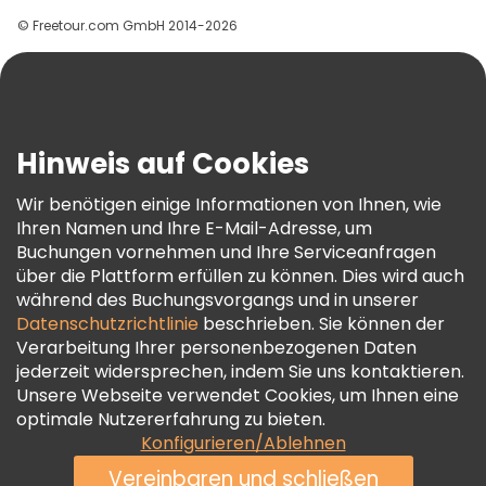
Gruppen
© Freetour.com GmbH 2014-2026
Hilfe
Blog
Presse
Sicherheit Und Datenschutz
Hinweis auf Cookies
AGB Und Rechtliches
Wir benötigen einige Informationen von Ihnen, wie
Cookie-Richtlinie
Ihren Namen und Ihre E-Mail-Adresse, um
Freetour Auszeichnungen
Buchungen vornehmen und Ihre Serviceanfragen
über die Plattform erfüllen zu können. Dies wird auch
Treueprogramm
während des Buchungsvorgangs und in unserer
Datenschutzrichtlinie
beschrieben. Sie können der
Verarbeitung Ihrer personenbezogenen Daten
jederzeit widersprechen, indem Sie uns kontaktieren.
Unsere Webseite verwendet Cookies, um Ihnen eine
optimale Nutzererfahrung zu bieten.
Konfigurieren/Ablehnen
Vereinbaren und schließen