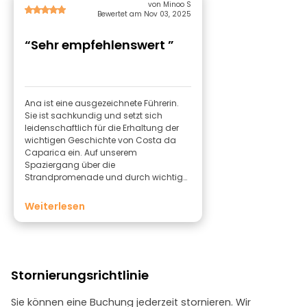
von Minoo S
Bewertet am Nov 03, 2025
“Sehr empfehlenswert ”
Ana ist eine ausgezeichnete Führerin.
Sie ist sachkundig und setzt sich
leidenschaftlich für die Erhaltung der
wichtigen Geschichte von Costa da
Caparica ein. Auf unserem
Spaziergang über die
Strandpromenade und durch wichtige
(und weniger bekannte) Teile der Stadt
erfuhren wir viel über die Kultur und
Weiterlesen
Wirtschaft der Fischerei in der Region.
Stornierungsrichtlinie
Sie können eine Buchung jederzeit stornieren. Wir