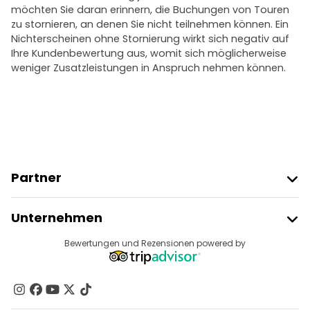
möchten Sie daran erinnern, die Buchungen von Touren
zu stornieren, an denen Sie nicht teilnehmen können. Ein
Nichterscheinen ohne Stornierung wirkt sich negativ auf
Ihre Kundenbewertung aus, womit sich möglicherweise
weniger Zusatzleistungen in Anspruch nehmen können.
Partner
Freetour Beitreten
Unternehmen
Anbieter-Anmeldung
Reiseziele
Bewertungen und Rezensionen powered by
Affiliate-Programm
Über Uns
Kontakt