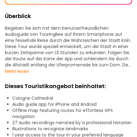
Überblick
Begeben Sie sich mit dem benutzerfreundlichen
Audioguide von TouringBee auf Ihrem Smartphone auf
eine fesselnde Reise durch die Wahrzeichen der Stadt Köln.
Diese Tour wurde speziell entwickelt, um die Stadt in einer
kurzen Zeitspanne von 1,5 Stunden zu erkunden. Folgen Sie
der Route auf der Karte der App und schlendern Sie durch
die Altstadt entlang der Uferpromenade bis zum Dom. Der
Eintritt in die Kathedrale ist frei und mit Hilfe des
Mehr lesen
Audioguides können Sie die wertvollsten Artefakte der
Kathedrale entdecken.
Dieses Touristikangebot beinhaltet:
Folgendes wird Ihnen garantiert begegnen:
Cologne Cathedral
- Das Wahrzeichen des Kölner Doms
Audio guide app for iPhone and Android
- Die ältesten Glasfenster
Offline map featuring routes for effortless GPS
- Der Schrein der Heiligen Drei Könige
navigation
- Die Madonna von Mailand
27 audio recordings narrated by a professional historian
- Das Heldenkreuz
Illustrations to recognize landmarks
- Der Rathausturm
1 year access to the tour in your preferred language