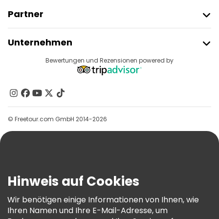
Partner
Freetour Beitreten
Unternehmen
Anbieter-Anmeldung
Reiseziele
Bewertungen und Rezensionen powered by
Affiliate-Programm
Über Uns
Kontakt
Gruppen
© Freetour.com GmbH 2014-2026
Hilfe
Blog
Presse
Sicherheit Und Datenschutz
Hinweis auf Cookies
AGB Und Rechtliches
Wir benötigen einige Informationen von Ihnen, wie
Cookie-Richtlinie
Ihren Namen und Ihre E-Mail-Adresse, um
Freetour Auszeichnungen