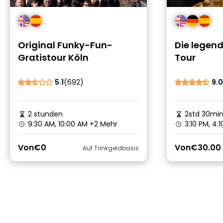
Original Funky-Fun-
Die legen
Gratistour Köln
Tour
5.1
(692)
9.0
2 stunden
2std 30mi
9:30 AM, 10:00 AM
+2 Mehr
3:10 PM, 4:
Von
€0
Von
€30.00
Auf Trinkgeldbasis